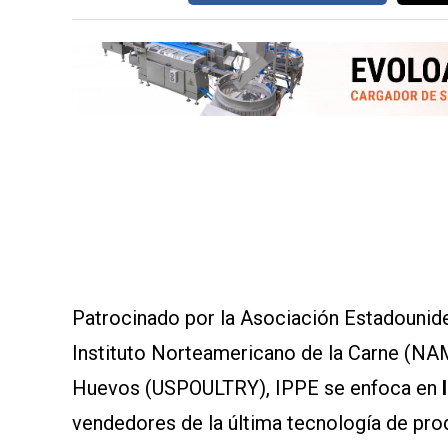
AYUDA
TÉRMINOS
Y
CONDICIONES
POLÍTICAS
DE
PRIVACIDAD
MAPA
DEL
SITIO
QUIENES
SOMOS
Patrocinado por la Asociación Estadouniden
Instituto Norteamericano de la Carne (NA
Huevos (USPOULTRY), IPPE se enfoca en
vendedores de la última tecnología de pro