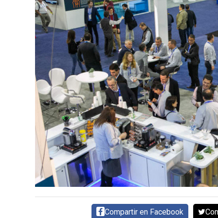
CARNE VACUNA
EVENTOS Y
CAPACITACIONES
DIRECTORIO
CALENDARIO
MEDIA KIT
SERVICIOS
Compartir en Facebook
Com
CONTÁCTENOS