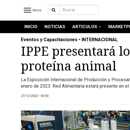
Menú
INICIO
NOTICIAS
ARTICULOS
MARKETP
INICIO
NOTICIAS RECIENTES
Eventos y Capacitaciones • INTERNACIONAL
NOTICIAS
IPPE presentará lo
ARTICULOS
proteína animal
PRODUCCIÓN
PROCESO
La Exposición Internacional de Producción y Procesam
PRODUCTO
enero de 2023. Red Alimentaria estará presente en el
NUEVOS PRODUCTOS
27/12/2022 • 00:00
MARKETPLACE
REVISTAS
REVISTAS
CATÁLOGO DE CORTES DE