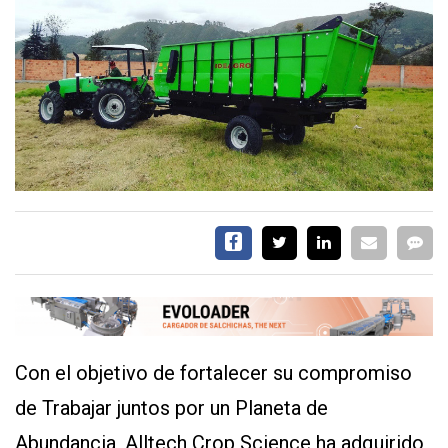
EVENTOS Y
CAPACITACIONES
DIRECTORIO
CALENDARIO
MEDIA KIT
SERVICIOS
Con el objetivo de fortalecer su compromiso
CONTÁCTENOS
de Trabajar juntos por un Planeta de
AYUDA
Abundancia, Alltech Crop Science ha adquirido
TÉRMINOS