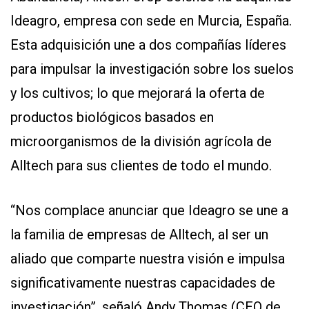
Y
Ideagro, empresa con sede en Murcia, España.
CONDICIONES
POLÍTICAS
Esta adquisición une a dos compañías líderes
DE
PRIVACIDAD
para impulsar la investigación sobre los suelos
MAPA
DEL
y los cultivos; lo que mejorará la oferta de
SITIO
QUIENES
productos biológicos basados en
SOMOS
microorganismos de la división agrícola de
Alltech para sus clientes de todo el mundo.
“Nos complace anunciar que Ideagro se une a
la familia de empresas de Alltech, al ser un
aliado que comparte nuestra visión e impulsa
significativamente nuestras capacidades de
investigación”, señaló Andy Thomas (CEO de