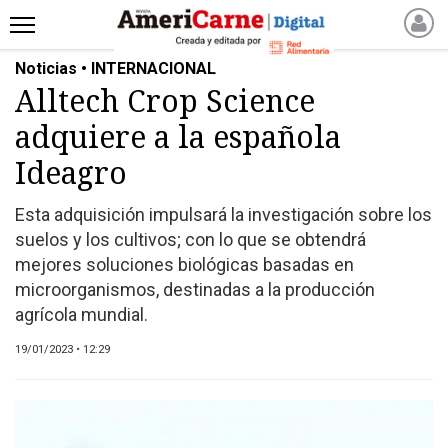
Noticias • INTERNACIONAL
INICIO
Alltech Crop Science
NOTICIAS RECIENTES
adquiere a la española
NOTICIAS
ARTICULOS
Ideagro
PRODUCCIÓN
Esta adquisición impulsará la investigación sobre los
PROCESO
suelos y los cultivos; con lo que se obtendrá
PRODUCTO
mejores soluciones biológicas basadas en
NUEVOS PRODUCTOS
microorganismos, destinadas a la producción
agrícola mundial.
MARKETPLACE
REVISTAS
19/01/2023 • 12:29
REVISTAS
CATÁLOGO DE CORTES
DE CARNE VACUNA