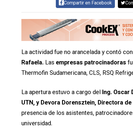
Compartir en Facebook
Com
SERVICIOS
La actividad fue no arancelada y contó con
Rafaela.
Las
empresas
pa
trocinadoras
fu
CONTÁCTENOS
Thermofin Sudamericana, CLS, RSQ Refrige
AYUDA
TÉRMINOS
Y
La apertura estuvo a cargo del
Ing. Oscar 
CONDICIONES
POLÍTICAS
UTN, y Devora Dorensztein, Directora de
DE
PRIVACIDAD
presencia de los asistentes, patrocinadore
MAPA
DEL
universidad.
SITIO
QUIENES