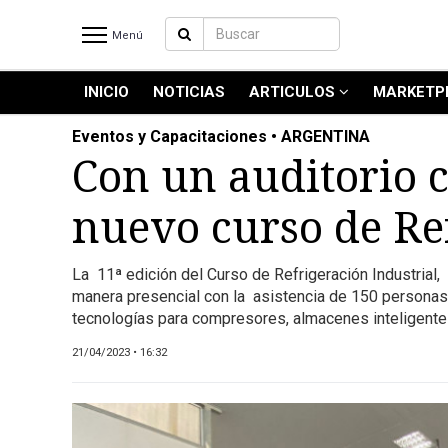
Menú
INICIO
NOTICIAS
ARTICULOS
MARKETP
INICIO
NOTICIAS RECIENTES
Eventos y Capacitaciones • ARGENTINA
NOTICIAS
Con un auditorio c
ARTICULOS
nuevo curso de Ref
PRODUCCIÓN
PROCESO
La 11ª edición del Curso de Refrigeración Industrial,
PRODUCTO
manera presencial con la asistencia de 150 personas 
NUEVOS PRODUCTOS
tecnologías para compresores, almacenes inteligentes
MARKETPLACE
21/04/2023 • 16:32
REVISTAS
REVISTAS
CATÁLOGO DE CORTES DE