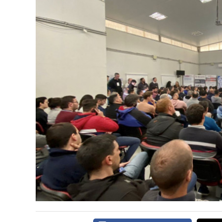
CARNE VACUNA
EVENTOS Y
CAPACITACIONES
DIRECTORIO
CALENDARIO
MEDIA KIT
TEMAS DESTACADOS
CARNE
FRIGORIFICO
VACAS
INVESTIGACIÓN
AGRO
CONCURSO
PREMIO