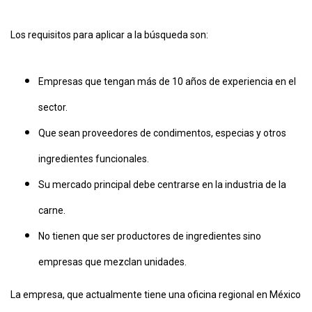
Los requisitos para aplicar a la búsqueda son:
Empresas que tengan más de 10 años de experiencia en el
sector.
Que sean proveedores de condimentos, especias y otros
CONTÁCTENOS
AYUDA
ingredientes funcionales.
TÉRMINOS
Y
Su mercado principal debe centrarse en la industria de la
CONDICIONES
POLÍTICAS
carne.
DE
PRIVACIDAD
No tienen que ser productores de ingredientes sino
MAPA
DEL
empresas que mezclan unidades.
SITIO
QUIENES
SOMOS
La empresa, que actualmente tiene una oficina regional en México