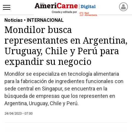
Noticias • INTERNACIONAL
INICIO
Mondilor busca
NOTICIAS RECIENTES
representantes en Argentina,
NOTICIAS
ARTICULOS
Uruguay, Chile y Perú para
PRODUCCIÓN
expandir su negocio
PROCESO
Mondilor se especializa en tecnología alimentaria
PRODUCTO
para la fabricación de ingredientes funcionales con
NUEVOS PRODUCTOS
sede central en Singapur, se encuentra en la
MARKETPLACE
búsqueda de empresas que los representen en
REVISTAS
Argentina, Uruguay, Chile y Perú.
REVISTAS
24/04/2023 • 07:00
CATÁLOGO DE CORTES
DE CARNE VACUNA