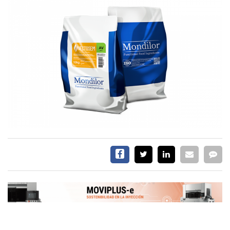
EVENTOS Y
CAPACITACIONES
DIRECTORIO
CALENDARIO
MEDIA KIT
TEMAS DESTACADOS
CARNE
FRIGORIFICO
VACAS
INVESTIGACIÓN
AGRO
CONCURSO
PREMIO
SERVICIOS