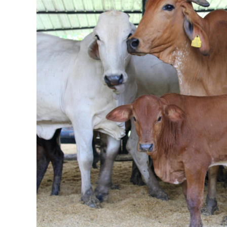
CARNE VACUNA
EVENTOS Y
CAPACITACIONES
DIRECTORIO
CALENDARIO
MEDIA KIT
TEMAS DESTACADOS
CARNE
FRIGORIFICO
VACAS
INVESTIGACIÓN
AGRO
CONCURSO
PREMIO