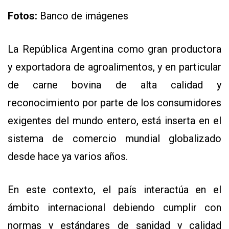
Fotos:
Banco de imágenes
La República Argentina como gran productora
y exportadora de agroalimentos, y en particular
de carne bovina de alta calidad y
CONTÁCTENOS
reconocimiento por parte de los consumidores
AYUDA
exigentes del mundo entero, está inserta en el
TÉRMINOS
Y
sistema de comercio mundial globalizado
CONDICIONES
POLÍTICAS
desde hace ya varios años.
DE
PRIVACIDAD
MAPA
DEL
En este contexto, el país interactúa en el
SITIO
QUIENES
ámbito internacional debiendo cumplir con
SOMOS
normas y estándares de sanidad y calidad