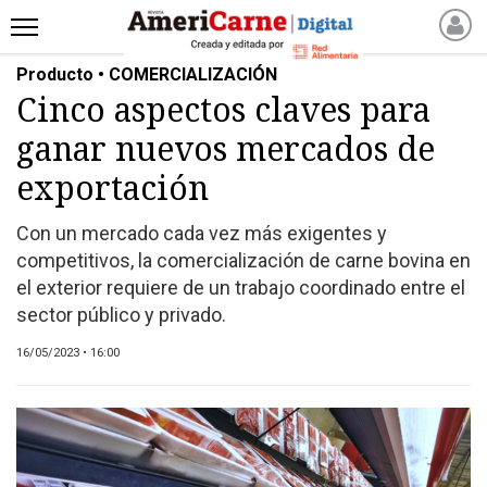
Producto • COMERCIALIZACIÓN
INICIO
Cinco aspectos claves para
NOTICIAS RECIENTES
ganar nuevos mercados de
NOTICIAS
ARTICULOS
exportación
PRODUCCIÓN
Con un mercado cada vez más exigentes y
PROCESO
competitivos, la comercialización de carne bovina en
PRODUCTO
el exterior requiere de un trabajo coordinado entre el
NUEVOS PRODUCTOS
sector público y privado.
MARKETPLACE
16/05/2023 • 16:00
REVISTAS
REVISTAS
CATÁLOGO DE CORTES
DE CARNE VACUNA