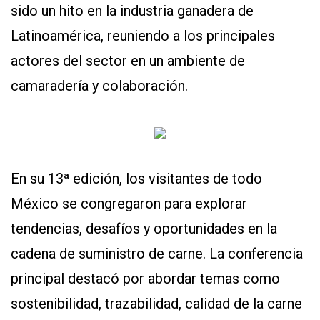
sido un hito en la industria ganadera de
Y
CONDICIONES
Latinoamérica, reuniendo a los principales
POLÍTICAS
DE
actores del sector en un ambiente de
PRIVACIDAD
MAPA
camaradería y colaboración.
DEL
SITIO
QUIENES
SOMOS
En su 13ª edición, los visitantes de todo
México se congregaron para explorar
tendencias, desafíos y oportunidades en la
cadena de suministro de carne. La conferencia
principal destacó por abordar temas como
sostenibilidad, trazabilidad, calidad de la carne