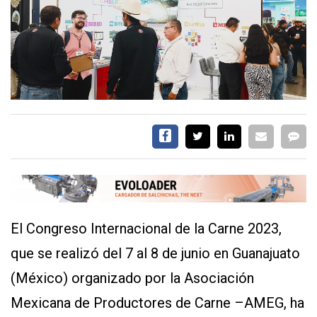
EVENTOS Y
CAPACITACIONES
DIRECTORIO
CALENDARIO
MEDIA KIT
SERVICIOS
El Congreso Internacional de la Carne 2023,
que se realizó del 7 al 8 de junio en Guanajuato
(México) organizado por la Asociación
CONTÁCTENOS
AYUDA
Mexicana de Productores de Carne –AMEG, ha
TÉRMINOS