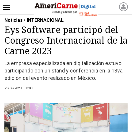
Noticias • INTERNACIONAL
INICIO
Eys Software participó del
NOTICIAS RECIENTES
Congreso Internacional de la
NOTICIAS
ARTICULOS
Carne 2023
PRODUCCIÓN
La empresa especializada en digitalización estuvo
PROCESO
participando con un stand y conferencia en la 13va
PRODUCTO
edición del evento realizado en México.
NUEVOS PRODUCTOS
21/06/2023 • 00:00
MARKETPLACE
REVISTAS
REVISTAS
CATÁLOGO DE CORTES
DE CARNE VACUNA