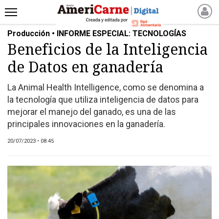
Producción • INFORME ESPECIAL: TECNOLOGÍAS
INICIO
Beneficios de la Inteligencia
NOTICIAS RECIENTES
de Datos en ganadería
NOTICIAS
ARTICULOS
La Animal Health Intelligence, como se denomina a
PRODUCCIÓN
la tecnología que utiliza inteligencia de datos para
PROCESO
mejorar el manejo del ganado, es una de las
principales innovaciones en la ganadería.
PRODUCTO
NUEVOS PRODUCTOS
20/07/2023 • 08:45
MARKETPLACE
REVISTAS
REVISTAS
CATÁLOGO DE CORTES
DE CARNE VACUNA