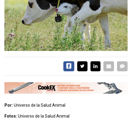
EVENTOS Y
CAPACITACIONES
DIRECTORIO
CALENDARIO
MEDIA KIT
TEMAS DESTACADOS
CARNE
FRIGORIFICO
VACAS
INVESTIGACIÓN
AGRO
CONCURSO
Por:
Universo de la Salud Animal
PREMIO
Fotos:
Universo de la Salud Animal
SERVICIOS