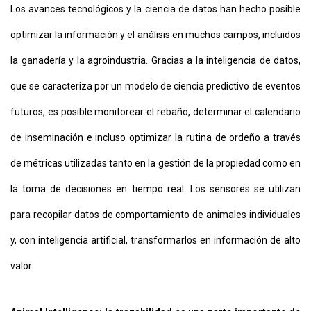
Los avances tecnológicos y la ciencia de datos han hecho posible
optimizar la información y el análisis en muchos campos, incluidos
la ganadería y la agroindustria. Gracias a la inteligencia de datos,
que se caracteriza por un modelo de ciencia predictivo de eventos
futuros, es posible monitorear el rebaño, determinar el calendario
CONTÁCTENOS
de inseminación e incluso optimizar la rutina de ordeño a través
AYUDA
TÉRMINOS
de métricas utilizadas tanto en la gestión de la propiedad como en
Y
CONDICIONES
la toma de decisiones en tiempo real. Los sensores se utilizan
POLÍTICAS
DE
para recopilar datos de comportamiento de animales individuales
PRIVACIDAD
MAPA
y, con inteligencia artificial, transformarlos en información de alto
DEL
SITIO
valor.
QUIENES
SOMOS