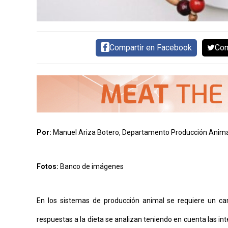
AYUDA
TÉRMINOS
Y
CONDICIONES
POLÍTICAS
Compartir en Facebook
Com
DE
PRIVACIDAD
MAPA
DEL
SITIO
QUIENES
SOMOS
Por:
Manuel Ariza Botero, Departamento Producción Anima
Fotos:
Banco de imágenes
En los sistemas de producción animal se requiere un camb
respuestas a la dieta se analizan teniendo en cuenta las in