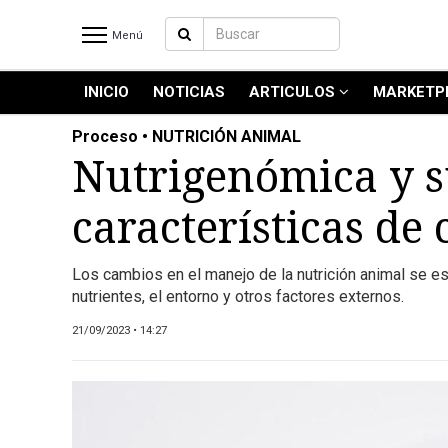
Menú
INICIO
NOTICIAS
ARTICULOS
MARKETP
INICIO
NOTICIAS RECIENTES
Proceso • NUTRICIÓN ANIMAL
NOTICIAS
Nutrigenómica y s
ARTICULOS
características de 
PRODUCCIÓN
PROCESO
Los cambios en el manejo de la nutrición animal se es
PRODUCTO
nutrientes, el entorno y otros factores externos.
NUEVOS PRODUCTOS
21/09/2023 • 14:27
MARKETPLACE
REVISTAS
REVISTAS
CATÁLOGO DE CORTES DE