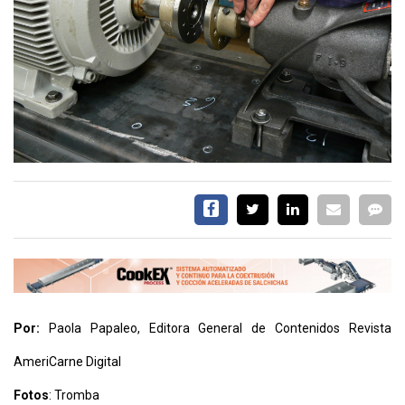
EVENTOS Y
CAPACITACIONES
DIRECTORIO
CALENDARIO
MEDIA KIT
SERVICIOS
Por:
Paola Papaleo, Editora General de Contenidos Revista
AmeriCarne Digital
CONTÁCTENOS
AYUDA
Fotos
: Tromba
TÉRMINOS