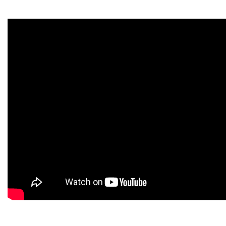
Y
CONDICIONES
POLÍTICAS
DE
PRIVACIDAD
MAPA
DEL
SITIO
QUIENES
SOMOS