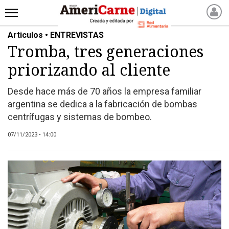
Articulos • ENTREVISTAS
INICIO
Tromba, tres generaciones
NOTICIAS RECIENTES
priorizando al cliente
NOTICIAS
ARTICULOS
Desde hace más de 70 años la empresa familiar
PRODUCCIÓN
argentina se dedica a la fabricación de bombas
PROCESO
centrífugas y sistemas de bombeo.
PRODUCTO
07/11/2023 • 14:00
NUEVOS PRODUCTOS
MARKETPLACE
REVISTAS
REVISTAS
CATÁLOGO DE CORTES
DE CARNE VACUNA