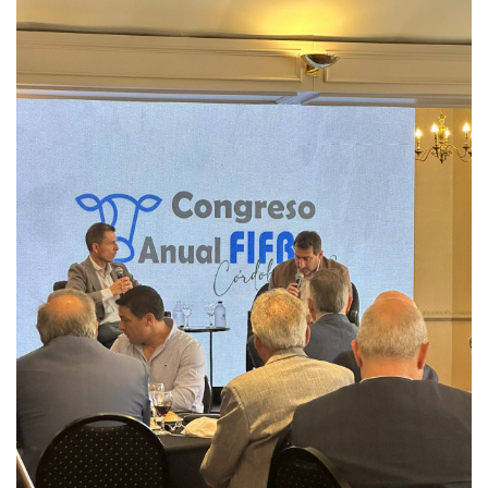
EVENTOS Y
CAPACITACIONES
DIRECTORIO
CALENDARIO
MEDIA KIT
TEMAS DESTACADOS
CARNE
FRIGORIFICO
VACAS
INVESTIGACIÓN
AGRO
CONCURSO
PREMIO
SERVICIOS