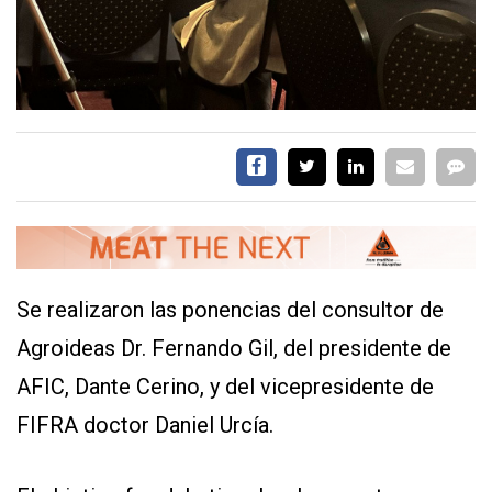
CONTÁCTENOS
AYUDA
TÉRMINOS
Y
CONDICIONES
Se realizaron las ponencias del consultor de
POLÍTICAS
DE
Agroideas Dr. Fernando Gil, del presidente de
PRIVACIDAD
MAPA
AFIC, Dante Cerino, y del vicepresidente de
DEL
SITIO
FIFRA doctor Daniel Urcía.
QUIENES
SOMOS