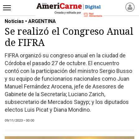
Noticias • ARGENTINA
INICIO
Se realizó el Congreso Anual
NOTICIAS RECIENTES
de FIFRA
NOTICIAS
ARTICULOS
FIFRA organizó su congreso anual en la ciudad de
PRODUCCIÓN
Córdoba el pasado 27 de octubre. El encuentro
PROCESO
contó con la participación del ministro Sergio Busso
y su equipo de funcionarios nacionales como Juan
PRODUCTO
Manuel Fernández Arocena, jefe de Asesores de
NUEVOS PRODUCTOS
Gabinete de la Secretaría; Luciano Zarich,
MARKETPLACE
subsecretario de Mercados Sagyp; y los diputados
REVISTAS
electos Luis Picat y Diana Mondino.
REVISTAS
09/11/2023 • 00:00
CATÁLOGO DE CORTES
DE CARNE VACUNA