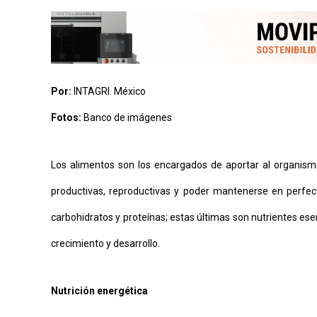
AYUDA
TÉRMINOS
Y
CONDICIONES
POLÍTICAS
DE
PRIVACIDAD
Por:
INTAGRI. México
MAPA
DEL
Fotos:
Banco de imágenes
SITIO
QUIENES
SOMOS
Los alimentos son los encargados de aportar al organismo
productivas, reproductivas y poder mantenerse en perfecto
carbohidratos y proteínas; estas últimas son nutrientes es
crecimiento y desarrollo.
Nutrición energética