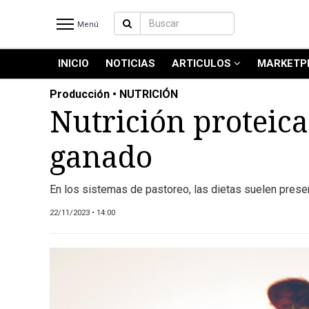
Menú
INICIO
NOTICIAS
ARTICULOS
MARKETP
INICIO
NOTICIAS RECIENTES
Producción • NUTRICIÓN
NOTICIAS
Nutrición proteica
ARTICULOS
ganado
PRODUCCIÓN
PROCESO
En los sistemas de pastoreo, las dietas suelen prese
PRODUCTO
NUEVOS PRODUCTOS
22/11/2023 • 14:00
MARKETPLACE
REVISTAS
REVISTAS
CATÁLOGO DE CORTES DE