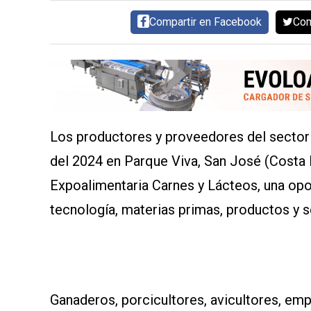
AYUDA
Compartir en Facebook
Com
TÉRMINOS
Y
CONDICIONES
POLÍTICAS
DE
PRIVACIDAD
MAPA
DEL
SITIO
Los productores y proveedores del sector a
QUIENES
SOMOS
del 2024 en Parque Viva, San José (Costa R
Expoalimentaria Carnes y Lácteos, una opor
tecnología, materias primas, productos y se
Ganaderos, porcicultores, avicultores, em