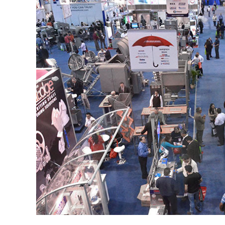
CARNE VACUNA
EVENTOS Y
CAPACITACIONES
DIRECTORIO
CALENDARIO
MEDIA KIT
SERVICIOS
CONTÁCTENOS