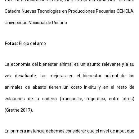
Cátedra Nuevas Tecnologías en Producciones Pecuarias CEI-ICLA,
Universidad Nacional de Rosario
Fotos:
El ojo del amo
CONTÁCTENOS
La economía del bienestar animal es un asunto relevante y a su
AYUDA
TÉRMINOS
vez desafiante. Las mejoras en el bienestar animal de los
Y
CONDICIONES
animales de abasto tienen un costo in-situ y en el resto de
POLÍTICAS
DE
eslabones de la cadena (transporte, frigorífico, entre otros)
PRIVACIDAD
MAPA
(Grethe 2017).
DEL
SITIO
QUIENES
SOMOS
En primera instancia debemos considerar que el nivel de input que