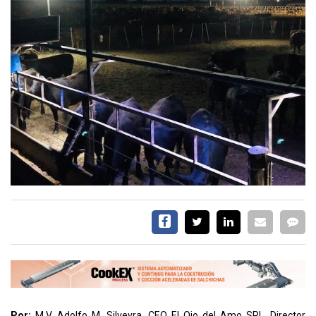
EVENTOS Y
CAPACITACIONES
DIRECTORIO
CALENDARIO
MEDIA KIT
TEMAS DESTACADOS
CARNE
FRIGORIFICO
VACAS
INVESTIGACIÓN
AGRO
CONCURSO
PREMIO
SERVICIOS
Por:
M.V. Adolfo M. Silveyra, CEO El Ojo del Amo SRL. Director