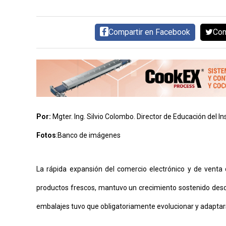
AYUDA
TÉRMINOS
Y
Compartir en Facebook
Com
CONDICIONES
POLÍTICAS
DE
PRIVACIDAD
MAPA
DEL
SITIO
QUIENES
SOMOS
Por:
Mgter. Ing. Silvio Colombo. Director de Educación del In
Fotos
:
Banco de imágenes
La rápida expansión del comercio electrónico y de venta 
productos frescos, mantuvo un crecimiento sostenido desde 
embalajes tuvo que obligatoriamente evolucionar y adapta