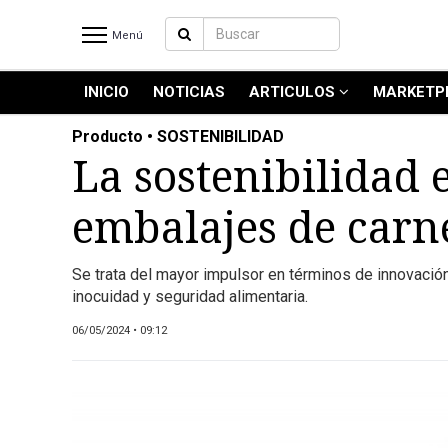
Menú
INICIO
NOTICIAS
ARTICULOS
MARKETP
INICIO
NOTICIAS RECIENTES
Producto • SOSTENIBILIDAD
NOTICIAS
La sostenibilidad 
ARTICULOS
embalajes de carn
PRODUCCIÓN
PROCESO
Se trata del mayor impulsor en términos de innovación 
PRODUCTO
inocuidad y seguridad alimentaria.
NUEVOS PRODUCTOS
06/05/2024 • 09:12
MARKETPLACE
REVISTAS
REVISTAS
CATÁLOGO DE CORTES DE