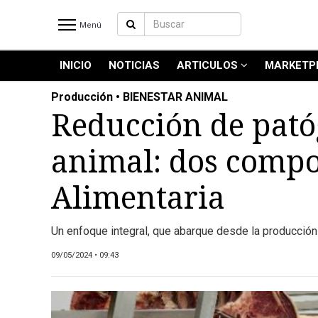
Menú
INICIO
NOTICIAS
ARTICULOS
MARKETP
INICIO
NOTICIAS RECIENTES
Producción • BIENESTAR ANIMAL
NOTICIAS
Reducción de patóg
ARTICULOS
animal: dos compo
PRODUCCIÓN
PROCESO
Alimentaria
PRODUCTO
NUEVOS PRODUCTOS
Un enfoque integral, que abarque desde la producción 
MARKETPLACE
09/05/2024 • 09:43
REVISTAS
REVISTAS
CATÁLOGO DE CORTES DE