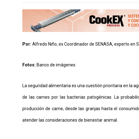
AYUDA
TÉRMINOS
Y
CONDICIONES
POLÍTICAS
DE
PRIVACIDAD
Por:
Alfredo Niño, ex Coordinador de SENASA, experto en S
MAPA
DEL
SITIO
QUIENES
Fotos:
Banco de imágenes
SOMOS
La seguridad alimentaria es una cuestión prioritaria en la 
de las carnes por las bacterias patogénicas. La probabil
producción de carne, desde las granjas hasta el consumidor 
atender las consideraciones de bienestar animal.