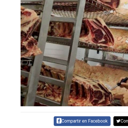
CARNE VACUNA
EVENTOS Y
CAPACITACIONES
DIRECTORIO
CALENDARIO
MEDIA KIT
SERVICIOS
Compartir en Facebook
Com
CONTÁCTENOS