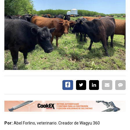
EVENTOS Y
CAPACITACIONES
DIRECTORIO
CALENDARIO
MEDIA KIT
TEMAS DESTACADOS
CARNE
FRIGORIFICO
VACAS
INVESTIGACIÓN
AGRO
CONCURSO
PREMIO
Por:
Abel Forlino, veterinario. Creador de Wagyu 360
SERVICIOS