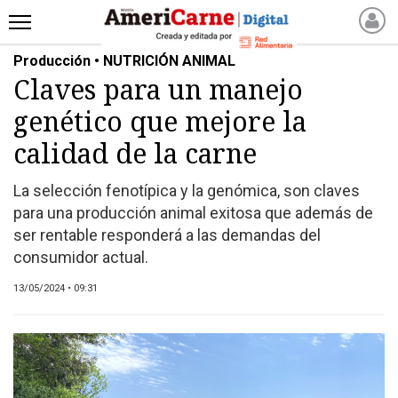
Producción • NUTRICIÓN ANIMAL
INICIO
Claves para un manejo
NOTICIAS RECIENTES
genético que mejore la
NOTICIAS
ARTICULOS
calidad de la carne
PRODUCCIÓN
La selección fenotípica y la genómica, son claves
PROCESO
para una producción animal exitosa que además de
PRODUCTO
ser rentable responderá a las demandas del
NUEVOS PRODUCTOS
consumidor actual.
MARKETPLACE
13/05/2024 • 09:31
REVISTAS
REVISTAS
CATÁLOGO DE CORTES
DE CARNE VACUNA