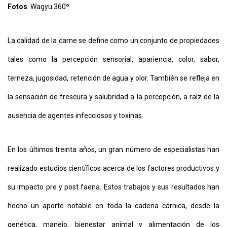
Fotos
: Wagyu 360º
La calidad de la carne se define como un conjunto de propiedades
tales como la percepción sensorial, apariencia, color, sabor,
terneza, jugosidad, retención de agua y olor. También se refleja en
la sensación de frescura y salubridad a la percepción, a raíz de la
CONTÁCTENOS
AYUDA
ausencia de agentes infecciosos y toxinas.
TÉRMINOS
Y
CONDICIONES
POLÍTICAS
En los últimos treinta años, un gran número de especialistas han
DE
PRIVACIDAD
realizado estudios científicos acerca de los factores productivos y
MAPA
DEL
su impacto pre y post faena. Estos trabajos y sus resultados han
SITIO
QUIENES
hecho un aporte notable en toda la cadena cárnica, desde la
SOMOS
genética, manejo, bienestar animal y alimentación de los