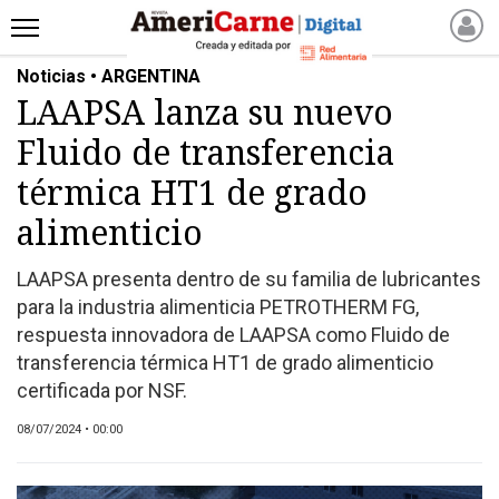
Noticias • ARGENTINA
INICIO
LAAPSA lanza su nuevo
NOTICIAS RECIENTES
Fluido de transferencia
NOTICIAS
ARTICULOS
térmica HT1 de grado
PRODUCCIÓN
alimenticio
PROCESO
LAAPSA presenta dentro de su familia de lubricantes
PRODUCTO
para la industria alimenticia PETROTHERM FG,
NUEVOS PRODUCTOS
respuesta innovadora de LAAPSA como Fluido de
MARKETPLACE
transferencia térmica HT1 de grado alimenticio
REVISTAS
certificada por NSF.
REVISTAS
08/07/2024 • 00:00
CATÁLOGO DE CORTES
DE CARNE VACUNA