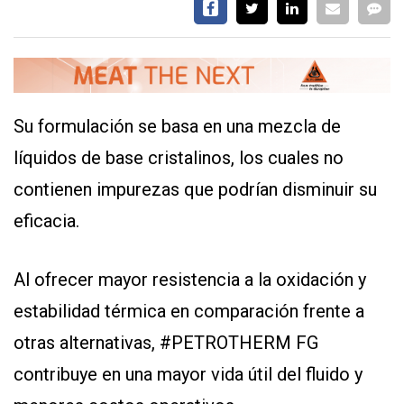
Y
CONDICIONES
POLÍTICAS
DE
PRIVACIDAD
MAPA
DEL
Su formulación se basa en una mezcla de
SITIO
QUIENES
líquidos de base cristalinos, los cuales no
SOMOS
contienen impurezas que podrían disminuir su
eficacia.
Al ofrecer mayor resistencia a la oxidación y
estabilidad térmica en comparación frente a
otras alternativas,
#PETROTHERM
FG
contribuye en una mayor vida útil del fluido y