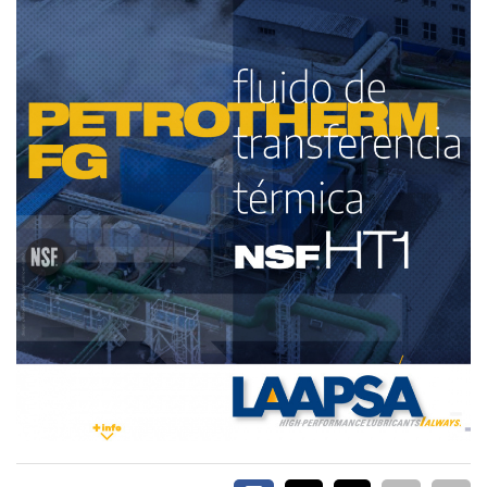
EVENTOS Y
CAPACITACIONES
DIRECTORIO
CALENDARIO
MEDIA KIT
SERVICIOS
CONTÁCTENOS
AYUDA
TÉRMINOS