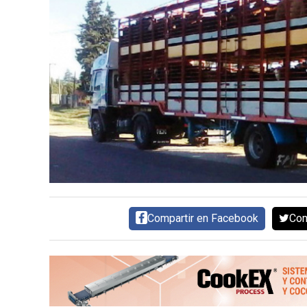
CARNE VACUNA
EVENTOS Y
CAPACITACIONES
DIRECTORIO
CALENDARIO
MEDIA KIT
SERVICIOS
Compartir en Facebook
Com
CONTÁCTENOS