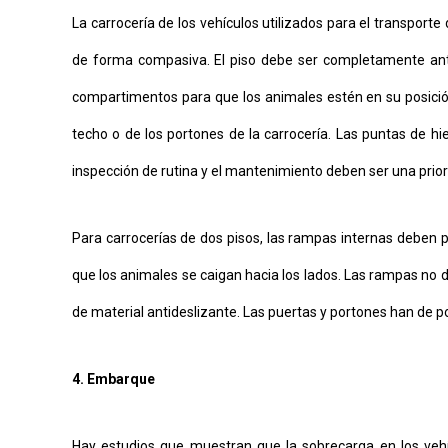
La carrocería de los vehículos utilizados para el transport
de forma compasiva. El piso debe ser completamente antide
compartimentos para que los animales estén en su posición 
techo o de los portones de la carrocería. Las puntas de hie
inspección de rutina y el mantenimiento deben ser una prior
Para carrocerías de dos pisos, las rampas internas deben p
que los animales se caigan hacia los lados. Las rampas no 
de material antideslizante. Las puertas y portones han de po
4. Embarque
Hay estudios que muestran que la sobrecarga en los veh