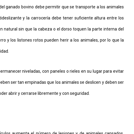
e del ganado bovino debe permitir que se transporte a los animales
slizante y la carrocería debe tener suficiente altura entre los
natural sin que la cabeza o el dorso toquen la parte interna del
rro y los listones rotos pueden herir a los animales, por lo que la
idad.
ermanecer niveladas, con paneles o rieles en su lugar para evitar
deben ser tan empinadas que los animales se deslicen y deben ser
der abrir y cerrarse libremente y con seguridad.
ículos aumenta el número de lesiones y de animales cansados,