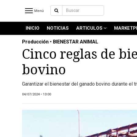
Menú
INICIO
NOTICIAS
ARTICULOS
MARKETP
INICIO
NOTICIAS RECIENTES
Producción • BIENESTAR ANIMAL
NOTICIAS
Cinco reglas de bi
ARTICULOS
bovino
PRODUCCIÓN
PROCESO
Garantizar el bienestar del ganado bovino durante el t
PRODUCTO
NUEVOS PRODUCTOS
04/07/2024 • 13:00
MARKETPLACE
REVISTAS
REVISTAS
CATÁLOGO DE CORTES DE