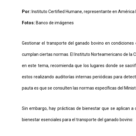
AYUDA
TÉRMINOS
Por:
Instituto Certified Humane, representante en América
Y
CONDICIONES
Fotos:
Banco de imágenes
POLÍTICAS
DE
PRIVACIDAD
Gestionar el transporte del ganado bovino en condiciones 
MAPA
DEL
SITIO
cumplan ciertas normas. El Instituto Norteamericano de la 
QUIENES
SOMOS
en este tema, recomienda que los lugares donde se sacrifi
estos realizando auditorías internas periódicas para detec
pauta es que se consulten las normas específicas del Minist
Sin embargo, hay prácticas de bienestar que se aplican a 
bienestar esenciales para el transporte del ganado bovino: