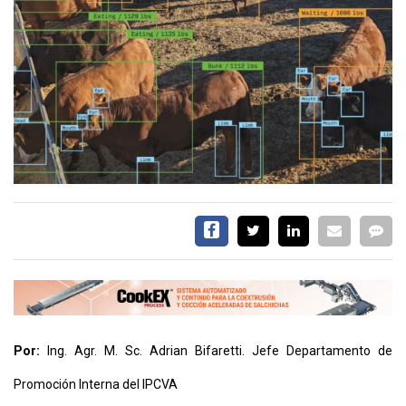
EVENTOS Y
CAPACITACIONES
DIRECTORIO
CALENDARIO
MEDIA KIT
SERVICIOS
Por:
Ing. Agr. M. Sc. Adrian Bifaretti. Jefe Departamento de
CONTÁCTENOS
AYUDA
Promoción Interna del IPCVA
TÉRMINOS