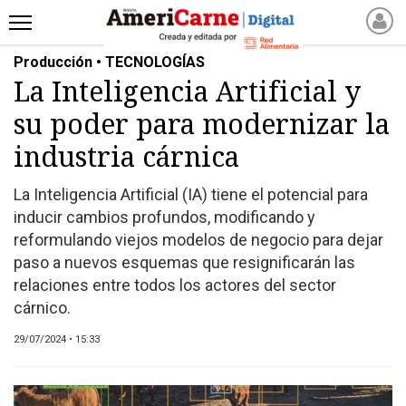
Producción • TECNOLOGÍAS
INICIO
La Inteligencia Artificial y
NOTICIAS RECIENTES
su poder para modernizar la
NOTICIAS
ARTICULOS
industria cárnica
PRODUCCIÓN
La Inteligencia Artificial (IA) tiene el potencial para
PROCESO
inducir cambios profundos, modificando y
PRODUCTO
reformulando viejos modelos de negocio para dejar
NUEVOS PRODUCTOS
paso a nuevos esquemas que resignificarán las
relaciones entre todos los actores del sector
MARKETPLACE
cárnico.
REVISTAS
REVISTAS
29/07/2024 • 15:33
CATÁLOGO DE CORTES
DE CARNE VACUNA