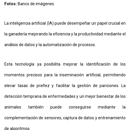
Y
Fotos:
Banco de imágenes
CONDICIONES
POLÍTICAS
DE
La inteligencia artificial (IA) puede desempeñar un papel crucial en
PRIVACIDAD
MAPA
la ganadería mejorando la eficiencia y la productividad mediante el
DEL
SITIO
análisis de datos y la automatización de procesos.
QUIENES
SOMOS
Esta tecnología ya posibilita mejorar la identificación de los
momentos precisos para la inseminación artificial, permitiendo
elevar tasas de preñez y facilitar la gestión de pariciones. La
detección temprana de enfermedades y un mejor bienestar de los
animales también puede conseguirse mediante la
complementación de sensores, captura de datos y entrenamiento
de algoritmos.