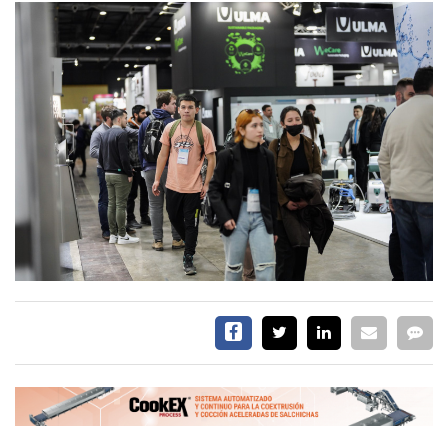
EVENTOS Y
CAPACITACIONES
DIRECTORIO
CALENDARIO
MEDIA KIT
TEMAS DESTACADOS
CARNE
FRIGORIFICO
VACAS
INVESTIGACIÓN
AGRO
CONCURSO
PREMIO
SERVICIOS