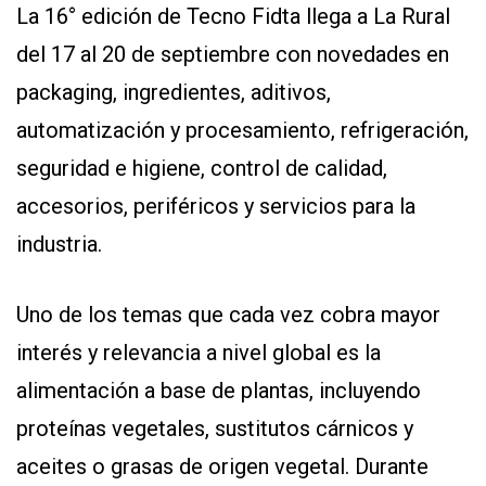
La 16° edición de Tecno Fidta llega a La Rural
del 17 al 20 de septiembre con novedades en
packaging, ingredientes, aditivos,
automatización y procesamiento, refrigeración,
seguridad e higiene, control de calidad,
accesorios, periféricos y servicios para la
CONTÁCTENOS
AYUDA
industria.
TÉRMINOS
Y
CONDICIONES
Uno de los temas que cada vez cobra mayor
POLÍTICAS
DE
interés y relevancia a nivel global es la
PRIVACIDAD
MAPA
alimentación a base de plantas, incluyendo
DEL
SITIO
proteínas vegetales, sustitutos cárnicos y
QUIENES
SOMOS
aceites o grasas de origen vegetal. Durante