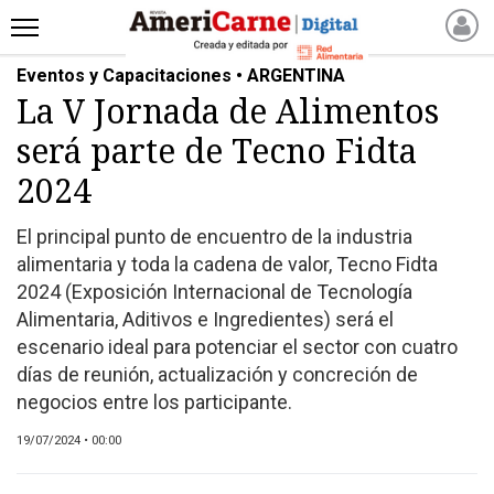
Eventos y Capacitaciones • ARGENTINA
INICIO
La V Jornada de Alimentos
NOTICIAS RECIENTES
será parte de Tecno Fidta
NOTICIAS
ARTICULOS
2024
PRODUCCIÓN
El principal punto de encuentro de la industria
PROCESO
alimentaria y toda la cadena de valor, Tecno Fidta
PRODUCTO
2024 (Exposición Internacional de Tecnología
NUEVOS PRODUCTOS
Alimentaria, Aditivos e Ingredientes) será el
escenario ideal para potenciar el sector con cuatro
MARKETPLACE
días de reunión, actualización y concreción de
REVISTAS
negocios entre los participante.
REVISTAS
19/07/2024 • 00:00
CATÁLOGO DE CORTES
DE CARNE VACUNA