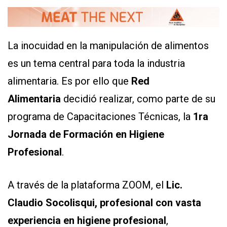
La inocuidad en la manipulación de alimentos
es un tema central para toda la industria
alimentaria. Es por ello que
Red
Alimentaria
decidió realizar, como parte de su
CONTÁCTENOS
AYUDA
programa de Capacitaciones Técnicas, la
1ra
TÉRMINOS
Y
Jornada de Formación en Higiene
CONDICIONES
POLÍTICAS
Profesional
.
DE
PRIVACIDAD
MAPA
DEL
A través de la plataforma ZOOM, el
Lic.
SITIO
Claudio Socolisqui, profesional con vasta
QUIENES
SOMOS
experiencia en higiene profesional
,