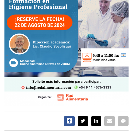
EVENTOS Y
CAPACITACIONES
DIRECTORIO
CALENDARIO
MEDIA KIT
TEMAS DESTACADOS
CARNE
FRIGORIFICO
VACAS
INVESTIGACIÓN
AGRO
CONCURSO
PREMIO
SERVICIOS