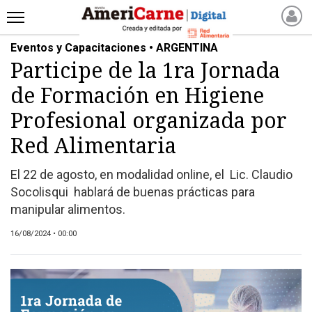
Eventos y Capacitaciones • ARGENTINA
INICIO
Participe de la 1ra Jornada
NOTICIAS RECIENTES
de Formación en Higiene
NOTICIAS
ARTICULOS
Profesional organizada por
PRODUCCIÓN
Red Alimentaria
PROCESO
El 22 de agosto, en modalidad online, el Lic. Claudio
PRODUCTO
Socolisqui hablará de buenas prácticas para
NUEVOS PRODUCTOS
manipular alimentos.
MARKETPLACE
16/08/2024 • 00:00
REVISTAS
REVISTAS
CATÁLOGO DE CORTES
DE CARNE VACUNA