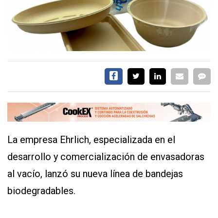
EVENTOS Y
CAPACITACIONES
DIRECTORIO
CALENDARIO
MEDIA KIT
SERVICIOS
La empresa Ehrlich, especializada en el
desarrollo y comercialización de envasadoras
al vacío, lanzó su nueva línea de bandejas
biodegradables.
CONTÁCTENOS
AYUDA
TÉRMINOS