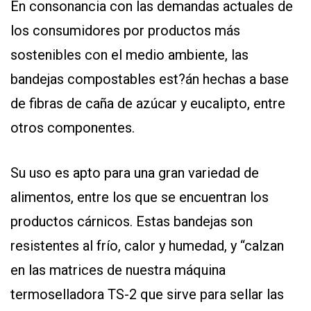
En consonancia con las demandas actuales de
Y
CONDICIONES
los consumidores por productos más
POLÍTICAS
DE
sostenibles con el medio ambiente, las
PRIVACIDAD
MAPA
bandejas compostables est?án hechas a base
DEL
SITIO
de fibras de caña de azúcar y eucalipto, entre
QUIENES
SOMOS
otros componentes.
Su uso es apto para una gran variedad de
alimentos, entre los que se encuentran los
productos cárnicos. Estas bandejas son
resistentes al frío, calor y humedad, y “calzan
en las matrices de nuestra máquina
termoselladora TS-2 que sirve para sellar las