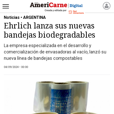
Noticias • ARGENTINA
INICIO
Ehrlich lanza sus nuevas
NOTICIAS RECIENTES
bandejas biodegradables
NOTICIAS
ARTICULOS
La empresa especializada en el desarrollo y
PRODUCCIÓN
comercialización de envasadoras al vacío, lanzó su
PROCESO
nueva línea de bandejas compostables
PRODUCTO
04/09/2024 • 00:00
NUEVOS PRODUCTOS
MARKETPLACE
REVISTAS
REVISTAS
CATÁLOGO DE CORTES
DE CARNE VACUNA