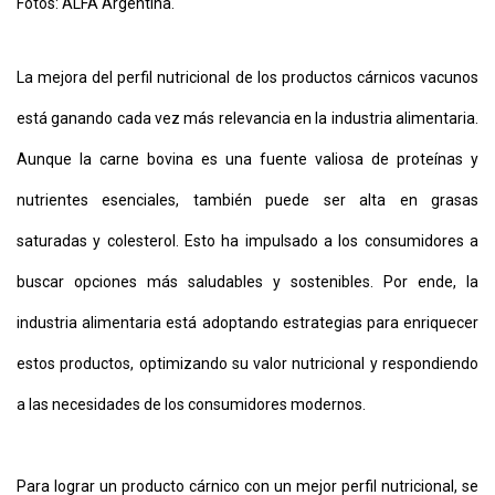
Fotos: ALFA Argentina.
La mejora del perfil nutricional de los productos cárnicos vacunos
está ganando cada vez más relevancia en la industria alimentaria.
Aunque la carne bovina es una fuente valiosa de proteínas y
nutrientes esenciales, también puede ser alta en grasas
CONTÁCTENOS
AYUDA
saturadas y colesterol. Esto ha impulsado a los consumidores a
TÉRMINOS
Y
buscar opciones más saludables y sostenibles. Por ende, la
CONDICIONES
POLÍTICAS
industria alimentaria está adoptando estrategias para enriquecer
DE
PRIVACIDAD
estos productos, optimizando su valor nutricional y respondiendo
MAPA
DEL
a las necesidades de los consumidores modernos.
SITIO
QUIENES
SOMOS
Para lograr un producto cárnico con un mejor perfil nutricional, se