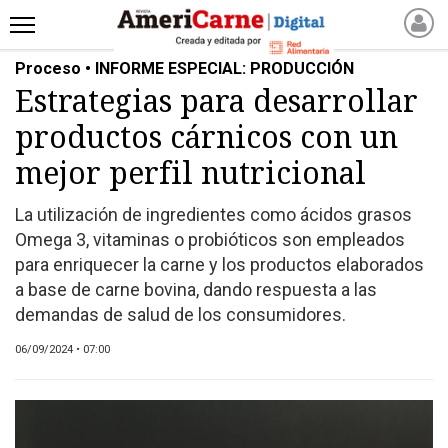
Proceso • INFORME ESPECIAL: PRODUCCIÓN
INICIO
Estrategias para desarrollar
NOTICIAS RECIENTES
productos cárnicos con un
NOTICIAS
ARTICULOS
mejor perfil nutricional
PRODUCCIÓN
La utilización de ingredientes como ácidos grasos
PROCESO
Omega 3, vitaminas o probióticos son empleados
PRODUCTO
para enriquecer la carne y los productos elaborados
NUEVOS PRODUCTOS
a base de carne bovina, dando respuesta a las
demandas de salud de los consumidores.
MARKETPLACE
REVISTAS
06/09/2024 • 07:00
REVISTAS
CATÁLOGO DE CORTES
DE CARNE VACUNA