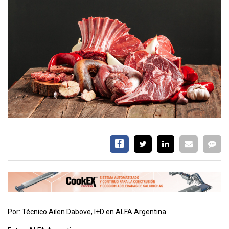
EVENTOS Y
CAPACITACIONES
DIRECTORIO
CALENDARIO
MEDIA KIT
TEMAS DESTACADOS
CARNE
FRIGORIFICO
VACAS
INVESTIGACIÓN
AGRO
CONCURSO
PREMIO
Por: Técnico Ailen Dabove, I+D en ALFA Argentina.
SERVICIOS