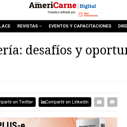
LACE
REVISTAS
EVENTOS Y CAPACITACIONES
DIR
ría: desafíos y oport
partir en Twitter
Compartír en Linkedin