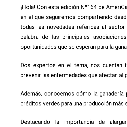
AYUDA
¡Hola! Con esta edición Nº164 de AmeriCa
TÉRMINOS
Y
en el que seguiremos compartiendo desde
CONDICIONES
POLÍTICAS
todas las novedades referidas al sector
DE
PRIVACIDAD
palabra de las principales asociacione
MAPA
DEL
oportunidades que se esperan para la gana
SITIO
QUIENES
SOMOS
Dos expertos en el tema, nos cuentan 
prevenir las enfermedades que afectan al 
Además, conocemos cómo la ganadería p
créditos verdes para una producción más s
Destacando la importancia de alarga