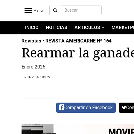
Menú
INICIO
NOTICIAS
ARTICULOS
MARKETP
INICIO
NOTICIAS RECIENTES
Revistas • REVISTA AMERICARNE Nº 164
NOTICIAS
Rearmar la ganade
ARTICULOS
PRODUCCIÓN
Enero 2025
PROCESO
02/01/2025 • 08:39
PRODUCTO
NUEVOS PRODUCTOS
MARKETPLACE
Compartir en Facebook
Com
REVISTAS
REVISTAS
CATÁLOGO DE CORTES DE