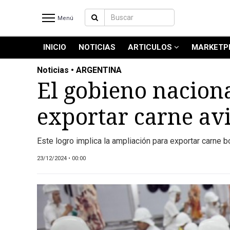
Menú
INICIO
NOTICIAS
ARTICULOS
MARKETP
INICIO
NOTICIAS RECIENTES
Noticias • ARGENTINA
NOTICIAS
El gobieno naciona
ARTICULOS
exportar carne av
PRODUCCIÓN
PROCESO
Este logro implica la ampliación para exportar carne 
PRODUCTO
NUEVOS PRODUCTOS
23/12/2024 • 00:00
MARKETPLACE
REVISTAS
REVISTAS
CATÁLOGO DE CORTES DE