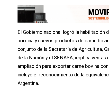
AYUDA
TÉRMINOS
Y
CONDICIONES
POLÍTICAS
DE
PRIVACIDAD
El Gobierno nacional logró la habilitación d
MAPA
DEL
porcina y nuevos productos de carne bovina
SITIO
QUIENES
conjunto de la Secretaría de Agricultura, 
SOMOS
de la Nación y el SENASA, implica ventas ex
ampliación para exportar carne bovina con
incluye el reconocimiento de la equivalenci
Argentina.