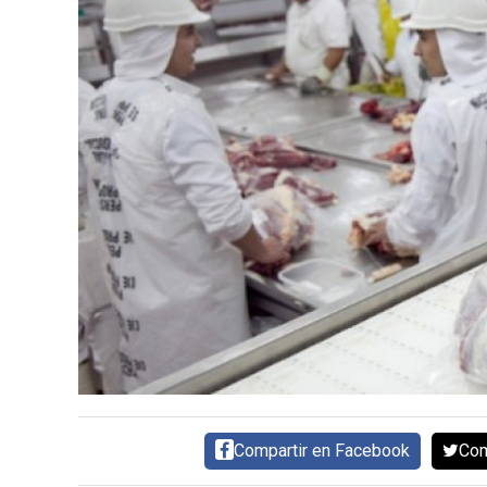
CARNE VACUNA
EVENTOS Y
CAPACITACIONES
DIRECTORIO
CALENDARIO
MEDIA KIT
SERVICIOS
Compartir en Facebook
Com
CONTÁCTENOS