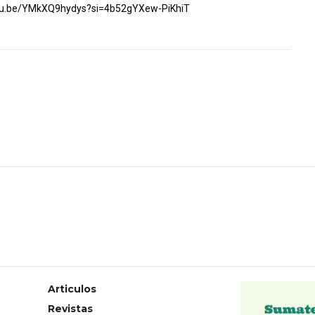
utu.be/YMkXQ9hydys?si=4b52gYXew-PiKhiT
Articulos
Revistas