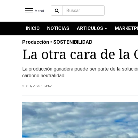
Menú
INICIO
NOTICIAS
ARTICULOS
MARKETP
INICIO
NOTICIAS RECIENTES
Producción • SOSTENIBILIDAD
NOTICIAS
La otra cara de l
ARTICULOS
PRODUCCIÓN
La producción ganadera puede ser parte de la solució
carbono neutralidad.
PROCESO
PRODUCTO
21/01/2025 • 13:42
NUEVOS PRODUCTOS
MARKETPLACE
REVISTAS
REVISTAS
CATÁLOGO DE CORTES DE