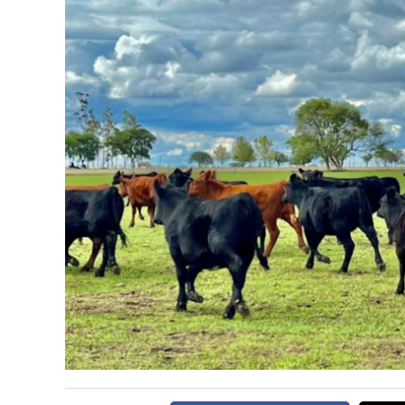
CARNE VACUNA
EVENTOS Y
CAPACITACIONES
DIRECTORIO
CALENDARIO
MEDIA KIT
SERVICIOS
CONTÁCTENOS