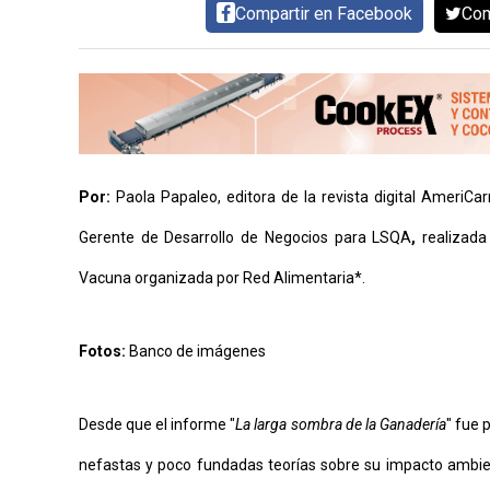
Compartir en Facebook
Com
AYUDA
TÉRMINOS
Y
CONDICIONES
POLÍTICAS
DE
PRIVACIDAD
MAPA
DEL
SITIO
Por:
Paola Papaleo, editora de la revista digital AmeriCa
QUIENES
SOMOS
Gerente de Desarrollo de Negocios para LSQA
,
realizada
Vacuna organizada por Red Alimentaria*.
Fotos:
Banco de imágenes
Desde que el informe "
La larga sombra de la Ganadería
" fue 
nefastas y poco fundadas teorías sobre su impacto ambien