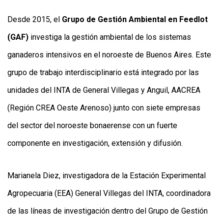
Y
CONDICIONES
Desde 2015, el
Grupo de Gestión Ambiental en Feedlot
POLÍTICAS
DE
(GAF)
investiga la gestión ambiental de los sistemas
PRIVACIDAD
MAPA
ganaderos intensivos en el noroeste de Buenos Aires. Este
DEL
SITIO
grupo de trabajo interdisciplinario está integrado por las
QUIENES
SOMOS
unidades del INTA de General Villegas y Anguil, AACREA
(Región CREA Oeste Arenoso) junto con siete empresas
del sector del noroeste bonaerense con un fuerte
componente en investigación, extensión y difusión.
Marianela Diez, investigadora de la Estación Experimental
Agropecuaria (EEA) General Villegas del INTA, coordinadora
de las líneas de investigación dentro del Grupo de Gestión