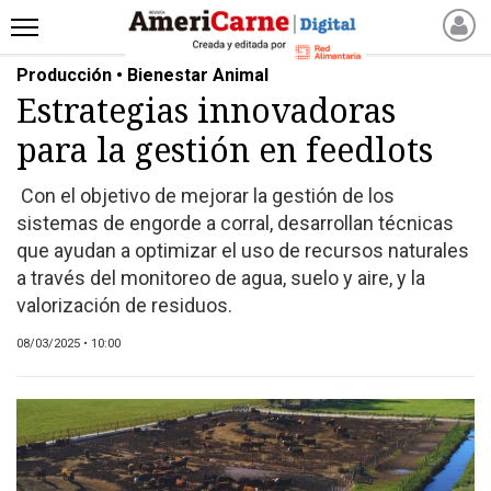
Producción • Bienestar Animal
INICIO
Estrategias innovadoras
NOTICIAS RECIENTES
para la gestión en feedlots
NOTICIAS
ARTICULOS
Con el objetivo de mejorar la gestión de los
PRODUCCIÓN
sistemas de engorde a corral, desarrollan técnicas
PROCESO
que ayudan a optimizar el uso de recursos naturales
a través del monitoreo de agua, suelo y aire, y la
PRODUCTO
valorización de residuos.
NUEVOS PRODUCTOS
MARKETPLACE
08/03/2025 • 10:00
REVISTAS
REVISTAS
CATÁLOGO DE CORTES
DE CARNE VACUNA