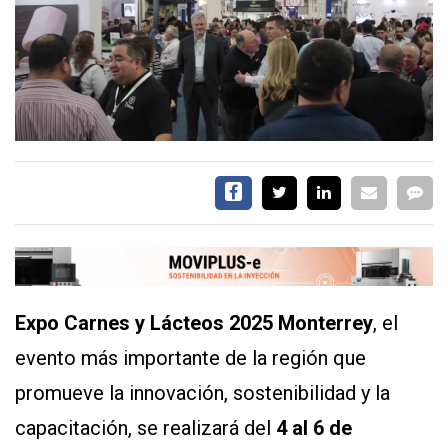
EVENTOS Y
CAPACITACIONES
DIRECTORIO
CALENDARIO
MEDIA KIT
TEMAS DESTACADOS
CARNE
FRIGORIFICO
VACAS
INVESTIGACIÓN
AGRO
Expo Carnes y Lácteos 2025 Monterrey
, el
CONCURSO
evento más importante de la región que
PREMIO
promueve la innovación, sostenibilidad y la
capacitación, se realizará del
4 al 6 de
SERVICIOS