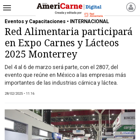
Eventos y Capacitaciones • INTERNACIONAL
INICIO
Red Alimentaria participará
NOTICIAS RECIENTES
en Expo Carnes y Lácteos
NOTICIAS
ARTICULOS
2025 Monterrey
PRODUCCIÓN
Del 4 al 6 de marzo será parte, con el 2807, del
PROCESO
evento que reúne en México a las empresas más
PRODUCTO
importantes de las industrias cárnica y láctea.
NUEVOS PRODUCTOS
28/02/2025 • 11:16
MARKETPLACE
REVISTAS
REVISTAS
CATÁLOGO DE CORTES
DE CARNE VACUNA