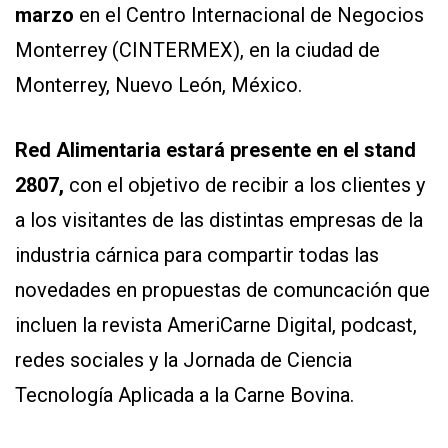
marzo
en el Centro Internacional de Negocios
Monterrey (CINTERMEX), en la ciudad de
Monterrey, Nuevo León, México.
Red Alimentaria estará presente en el stand
2807,
con el objetivo de recibir a los clientes y
CONTÁCTENOS
AYUDA
a los visitantes de las distintas empresas de la
TÉRMINOS
industria cárnica para compartir todas las
Y
CONDICIONES
novedades en propuestas de comuncación que
POLÍTICAS
DE
incluen la revista AmeriCarne Digital, podcast,
PRIVACIDAD
MAPA
redes sociales y la Jornada de Ciencia
DEL
SITIO
Tecnología Aplicada a la Carne Bovina.
QUIENES
SOMOS