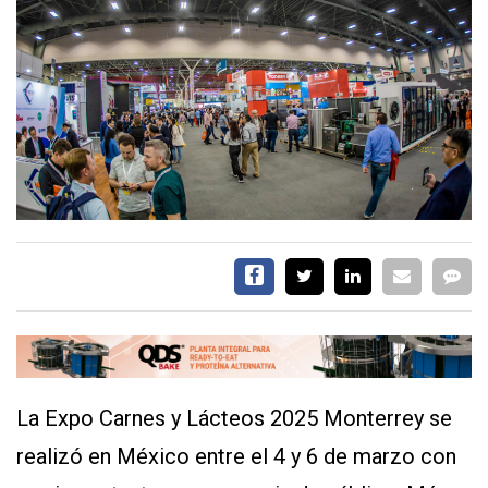
EVENTOS Y
CAPACITACIONES
DIRECTORIO
CALENDARIO
MEDIA KIT
TEMAS DESTACADOS
CARNE
FRIGORIFICO
VACAS
INVESTIGACIÓN
AGRO
CONCURSO
PREMIO
La Expo Carnes y Lácteos 2025 Monterrey se
realizó en México entre el 4 y 6 de marzo con
SERVICIOS