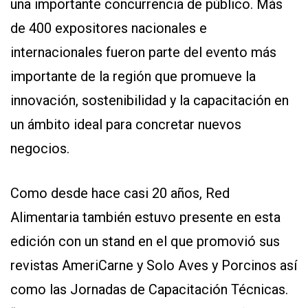
una importante concurrencia de público. Más
de 400 expositores nacionales e
internacionales fueron parte del evento más
importante de la región que promueve la
innovación, sostenibilidad y la capacitación en
un ámbito ideal para concretar nuevos
CONTÁCTENOS
negocios.
AYUDA
TÉRMINOS
Y
CONDICIONES
Como desde hace casi 20 años, Red
POLÍTICAS
DE
Alimentaria también estuvo presente en esta
PRIVACIDAD
MAPA
edición con un stand en el que promovió sus
DEL
SITIO
revistas AmeriCarne y Solo Aves y Porcinos así
QUIENES
SOMOS
como las Jornadas de Capacitación Técnicas.