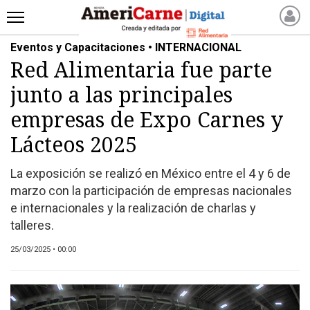
Eventos y Capacitaciones • INTERNACIONAL
INICIO
Red Alimentaria fue parte
NOTICIAS RECIENTES
junto a las principales
NOTICIAS
ARTICULOS
empresas de Expo Carnes y
PRODUCCIÓN
Lácteos 2025
PROCESO
La exposición se realizó en México entre el 4 y 6 de
PRODUCTO
marzo con la participación de empresas nacionales
NUEVOS PRODUCTOS
e internacionales y la realización de charlas y
MARKETPLACE
talleres.
REVISTAS
25/03/2025 • 00:00
REVISTAS
CATÁLOGO DE CORTES
DE CARNE VACUNA