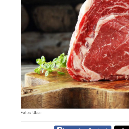
CARNE VACUNA
EVENTOS Y
CAPACITACIONES
DIRECTORIO
CALENDARIO
MEDIA KIT
SERVICIOS
Fotos: Ubiar
CONTÁCTENOS