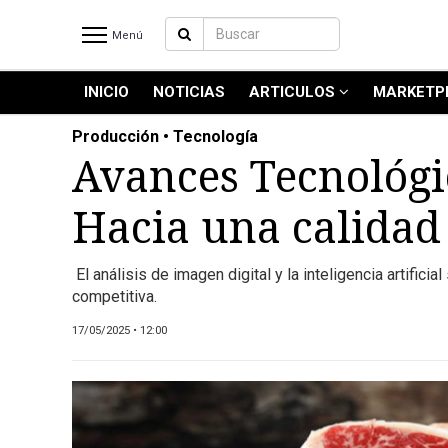
Menú
INICIO
NOTICIAS
ARTICULOS
MARKETP
INICIO
NOTICIAS RECIENTES
Producción • Tecnología
NOTICIAS
Avances Tecnológic
ARTICULOS
Hacia una calidad 
PRODUCCIÓN
PROCESO
El análisis de imagen digital y la inteligencia artifi
PRODUCTO
competitiva.
NUEVOS PRODUCTOS
17/05/2025 • 12:00
MARKETPLACE
REVISTAS
REVISTAS
CATÁLOGO DE CORTES DE