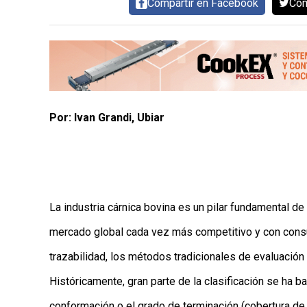
Compartir en Facebook
Com
AYUDA
TÉRMINOS
Y
CONDICIONES
POLÍTICAS
DE
PRIVACIDAD
MAPA
DEL
Por: Ivan Grandi, Ubiar
SITIO
QUIENES
SOMOS
La industria cárnica bovina es un pilar fundamental de 
mercado global cada vez más competitivo y con cons
trazabilidad, los métodos tradicionales de evaluación 
Históricamente, gran parte de la clasificación se ha 
conformación o el grado de terminación (cobertura de 