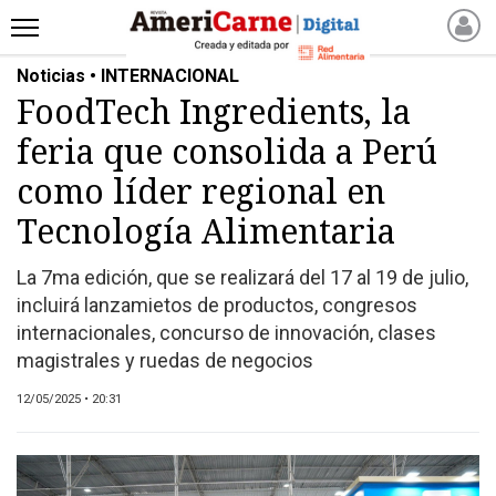
Noticias • INTERNACIONAL
INICIO
FoodTech Ingredients, la
NOTICIAS RECIENTES
feria que consolida a Perú
NOTICIAS
ARTICULOS
como líder regional en
PRODUCCIÓN
Tecnología Alimentaria
PROCESO
La 7ma edición, que se realizará del 17 al 19 de julio,
PRODUCTO
incluirá lanzamietos de productos, congresos
NUEVOS PRODUCTOS
internacionales, concurso de innovación, clases
MARKETPLACE
magistrales y ruedas de negocios
REVISTAS
12/05/2025 • 20:31
REVISTAS
CATÁLOGO DE CORTES
DE CARNE VACUNA