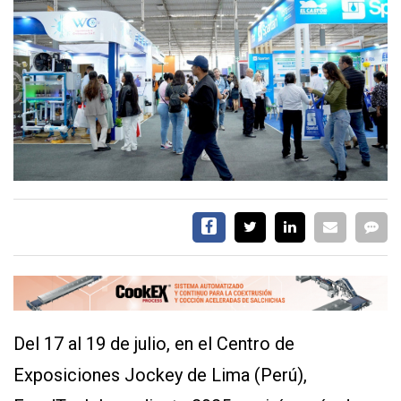
EVENTOS Y
CAPACITACIONES
DIRECTORIO
CALENDARIO
MEDIA KIT
SERVICIOS
Del 17 al 19 de julio, en el Centro de
CONTÁCTENOS
Exposiciones Jockey de Lima (Perú),
AYUDA
TÉRMINOS