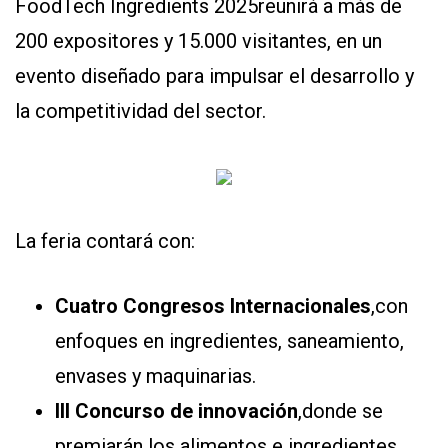
FoodTech Ingredients 2025reunirá a más de
Y
CONDICIONES
200 expositores y 15.000 visitantes, en un
POLÍTICAS
DE
evento diseñado para impulsar el desarrollo y
PRIVACIDAD
MAPA
la competitividad del sector.
DEL
SITIO
QUIENES
SOMOS
La feria contará con:
Cuatro Congresos Internacionales
,con
enfoques en ingredientes, saneamiento,
envases y maquinarias.
III Concurso de innovación
,donde se
premiarán los alimentos e ingredientes