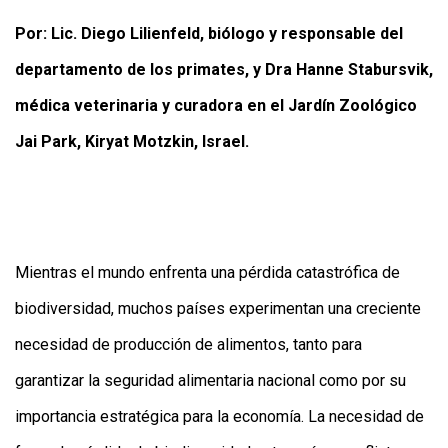
Por: Lic. Diego Lilienfeld, biólogo y responsable del
departamento de los primates, y Dra Hanne Stabursvik,
médica veterinaria y curadora en el Jardín Zoológico
Jai Park, Kiryat Motzkin, Israel.
CONTÁCTENOS
AYUDA
TÉRMINOS
Y
CONDICIONES
Mientras el mundo enfrenta una pérdida catastrófica de
POLÍTICAS
DE
biodiversidad, muchos países experimentan una creciente
PRIVACIDAD
MAPA
necesidad de producción de alimentos, tanto para
DEL
SITIO
garantizar la seguridad alimentaria nacional como por su
QUIENES
SOMOS
importancia estratégica para la economía. La necesidad de