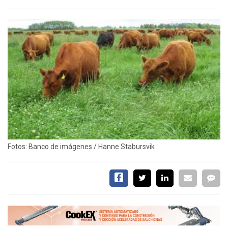
EVENTOS Y
CAPACITACIONES
DIRECTORIO
CALENDARIO
MEDIA KIT
TEMAS DESTACADOS
CARNE
FRIGORIFICO
VACAS
INVESTIGACIÓN
Fotos: Banco de imágenes / Hanne Stabursvik
AGRO
CONCURSO
PREMIO
SERVICIOS