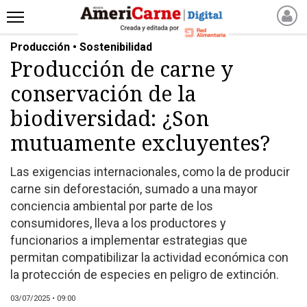
Producción • Sostenibilidad
INICIO
Producción de carne y
NOTICIAS RECIENTES
conservación de la
NOTICIAS
ARTICULOS
biodiversidad: ¿Son
PRODUCCIÓN
mutuamente excluyentes?
PROCESO
Las exigencias internacionales, como la de producir
PRODUCTO
carne sin deforestación, sumado a una mayor
NUEVOS PRODUCTOS
conciencia ambiental por parte de los
MARKETPLACE
consumidores, lleva a los productores y
REVISTAS
funcionarios a implementar estrategias que
permitan compatibilizar la actividad económica con
REVISTAS
la protección de especies en peligro de extinción.
CATÁLOGO DE CORTES
DE CARNE VACUNA
03/07/2025 • 09:00