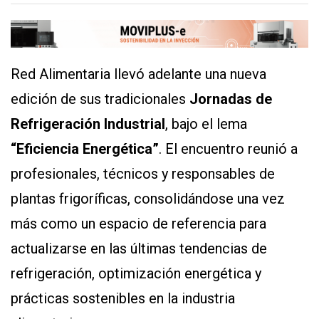
Y
CONDICIONES
POLÍTICAS
DE
PRIVACIDAD
Red Alimentaria llevó adelante una nueva
MAPA
DEL
edición de sus tradicionales
Jornadas de
SITIO
QUIENES
Refrigeración Industrial
, bajo el lema
SOMOS
“Eficiencia Energética”
. El encuentro reunió a
profesionales, técnicos y responsables de
plantas frigoríficas, consolidándose una vez
más como un espacio de referencia para
actualizarse en las últimas tendencias de
refrigeración, optimización energética y
prácticas sostenibles en la industria