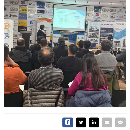
EVENTOS Y
CAPACITACIONES
DIRECTORIO
CALENDARIO
MEDIA KIT
SERVICIOS
CONTÁCTENOS
AYUDA
TÉRMINOS