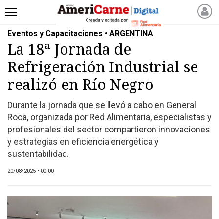
Eventos y Capacitaciones • ARGENTINA
INICIO
La 18ª Jornada de
NOTICIAS RECIENTES
Refrigeración Industrial se
NOTICIAS
ARTICULOS
realizó en Río Negro
PRODUCCIÓN
Durante la jornada que se llevó a cabo en General
PROCESO
Roca, organizada por Red Alimentaria, especialistas y
PRODUCTO
profesionales del sector compartieron innovaciones
NUEVOS PRODUCTOS
y estrategias en eficiencia energética y
sustentabilidad.
MARKETPLACE
REVISTAS
20/08/2025 • 00:00
REVISTAS
CATÁLOGO DE CORTES
DE CARNE VACUNA