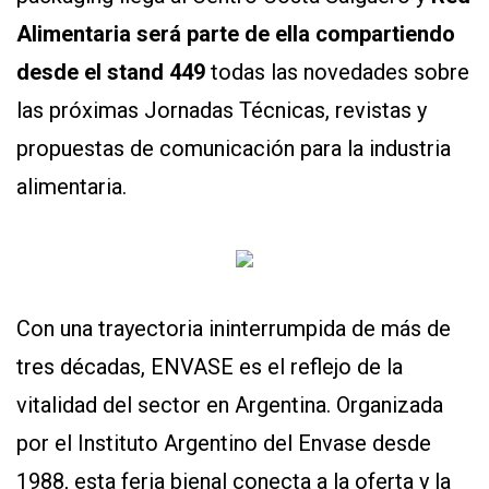
Y
Alimentaria será parte de ella compartiendo
CONDICIONES
POLÍTICAS
desde el stand 449
todas las novedades sobre
DE
PRIVACIDAD
las próximas Jornadas Técnicas, revistas y
MAPA
DEL
propuestas de comunicación para la industria
SITIO
QUIENES
alimentaria.
SOMOS
Con una trayectoria ininterrumpida de más de
tres décadas, ENVASE es el reflejo de la
vitalidad del sector en Argentina. Organizada
por el Instituto Argentino del Envase desde
1988, esta feria bienal conecta a la oferta y la