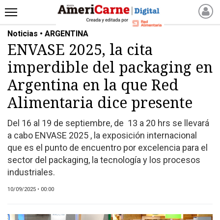
Noticias • ARGENTINA
INICIO
ENVASE 2025, la cita
NOTICIAS RECIENTES
imperdible del packaging en
NOTICIAS
ARTICULOS
Argentina en la que Red
PRODUCCIÓN
Alimentaria dice presente
PROCESO
Del 16 al 19 de septiembre, de 13 a 20 hrs se llevará
PRODUCTO
a cabo ENVASE 2025 , la exposición internacional
NUEVOS PRODUCTOS
que es el punto de encuentro por excelencia para el
MARKETPLACE
sector del packaging, la tecnología y los procesos
REVISTAS
industriales.
REVISTAS
10/09/2025 • 00:00
CATÁLOGO DE CORTES
DE CARNE VACUNA