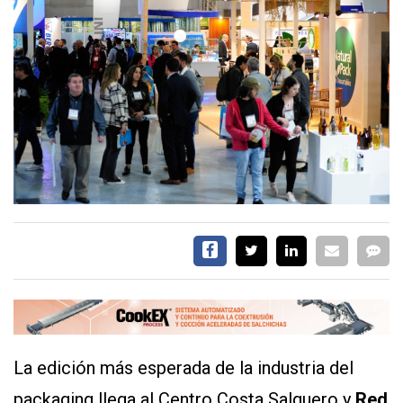
EVENTOS Y
CAPACITACIONES
DIRECTORIO
CALENDARIO
MEDIA KIT
SERVICIOS
CONTÁCTENOS
La edición más esperada de la industria del
AYUDA
packaging llega al Centro Costa Salguero y
Red
TÉRMINOS