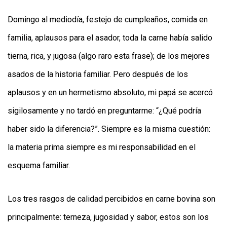
Domingo al mediodía, festejo de cumpleaños, comida en
familia, aplausos para el asador, toda la carne había salido
tierna, rica, y jugosa (algo raro esta frase); de los mejores
asados de la historia familiar. Pero después de los
aplausos y en un hermetismo absoluto, mi papá se acercó
CONTÁCTENOS
AYUDA
sigilosamente y no tardó en preguntarme: “¿Qué podría
TÉRMINOS
Y
haber sido la diferencia?”. Siempre es la misma cuestión:
CONDICIONES
la materia prima siempre es mi responsabilidad en el
POLÍTICAS
DE
PRIVACIDAD
esquema familiar.
MAPA
DEL
SITIO
Los tres rasgos de calidad percibidos en carne bovina son
QUIENES
SOMOS
principalmente: terneza, jugosidad y sabor, estos son los