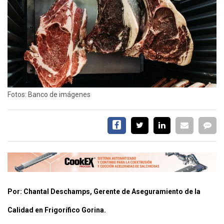
EVENTOS Y
CAPACITACIONES
DIRECTORIO
CALENDARIO
MEDIA KIT
TEMAS DESTACADOS
Fotos: Banco de imágenes
CARNE
FRIGORIFICO
VACAS
INVESTIGACIÓN
AGRO
CONCURSO
PREMIO
Por: Chantal Deschamps, Gerente de Aseguramiento de la
Calidad en Frigorífico Gorina.
SERVICIOS