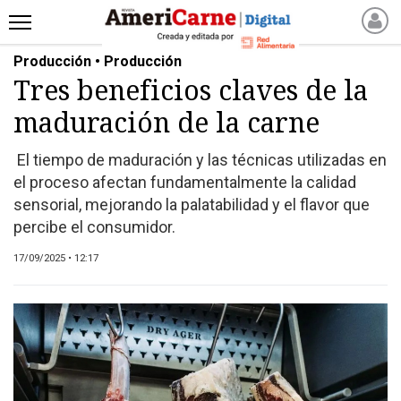
Producción • Producción
INICIO
Tres beneficios claves de la
NOTICIAS RECIENTES
maduración de la carne
NOTICIAS
ARTICULOS
El tiempo de maduración y las técnicas utilizadas en
PRODUCCIÓN
el proceso afectan fundamentalmente la calidad
PROCESO
sensorial, mejorando la palatabilidad y el flavor que
percibe el consumidor.
PRODUCTO
NUEVOS PRODUCTOS
17/09/2025 • 12:17
MARKETPLACE
REVISTAS
REVISTAS
CATÁLOGO DE CORTES
DE CARNE VACUNA