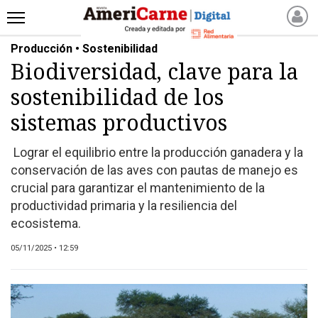
Producción • Sostenibilidad
INICIO
Biodiversidad, clave para la
NOTICIAS RECIENTES
sostenibilidad de los
NOTICIAS
ARTICULOS
sistemas productivos
PRODUCCIÓN
Lograr el equilibrio entre la producción ganadera y la
PROCESO
conservación de las aves con pautas de manejo es
PRODUCTO
crucial para garantizar el mantenimiento de la
NUEVOS PRODUCTOS
productividad primaria y la resiliencia del
ecosistema.
MARKETPLACE
REVISTAS
05/11/2025 • 12:59
REVISTAS
CATÁLOGO DE CORTES
DE CARNE VACUNA