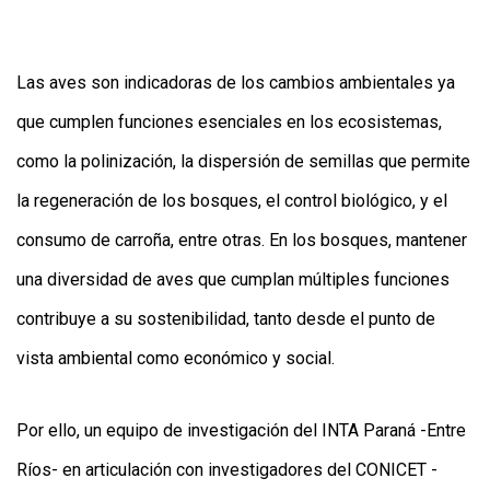
Las aves son indicadoras de los cambios ambientales ya
que cumplen funciones esenciales en los ecosistemas,
como la polinización, la dispersión de semillas que permite
la regeneración de los bosques, el control biológico, y el
CONTÁCTENOS
AYUDA
consumo de carroña, entre otras. En los bosques, mantener
TÉRMINOS
Y
una diversidad de aves que cumplan múltiples funciones
CONDICIONES
POLÍTICAS
contribuye a su sostenibilidad, tanto desde el punto de
DE
PRIVACIDAD
vista ambiental como económico y social.
MAPA
DEL
SITIO
Por ello, un equipo de investigación del INTA Paraná -Entre
QUIENES
SOMOS
Ríos- en articulación con investigadores del CONICET -