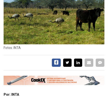
EVENTOS Y
CAPACITACIONES
DIRECTORIO
CALENDARIO
MEDIA KIT
TEMAS DESTACADOS
CARNE
Fotos: INTA
FRIGORIFICO
VACAS
INVESTIGACIÓN
AGRO
CONCURSO
PREMIO
Por: INTA
SERVICIOS