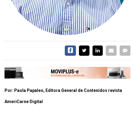
CONTÁCTENOS
AYUDA
TÉRMINOS
Y
CONDICIONES
POLÍTICAS
Por: Paola Papaleo, Editora General de Contenidos revista
DE
PRIVACIDAD
AmeriCarne Digital
MAPA
DEL
SITIO
QUIENES
SOMOS