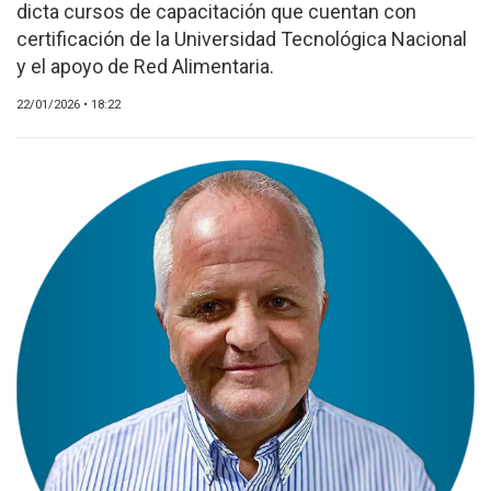
dicta cursos de capacitación que cuentan con
EVENTOS Y
certificación de la Universidad Tecnológica Nacional
CAPACITACIONES
y el apoyo de Red Alimentaria.
DIRECTORIO
22/01/2026 • 18:22
CALENDARIO
MEDIA KIT
TEMAS DESTACADOS
CARNE
FRIGORIFICO
VACAS
INVESTIGACIÓN
AGRO
CONCURSO
PREMIO
SERVICIOS