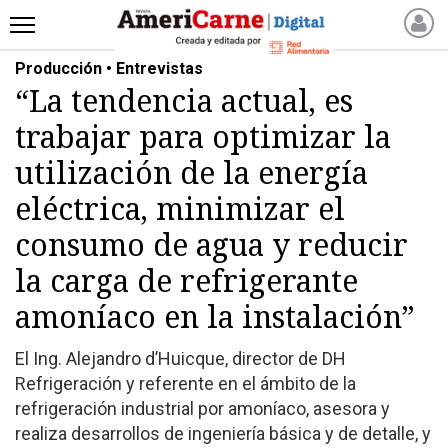
Producción • Entrevistas
INICIO
“La tendencia actual, es
NOTICIAS RECIENTES
trabajar para optimizar la
NOTICIAS
ARTICULOS
utilización de la energía
PRODUCCIÓN
eléctrica, minimizar el
PROCESO
consumo de agua y reducir
PRODUCTO
la carga de refrigerante
NUEVOS PRODUCTOS
amoníaco en la instalación”
MARKETPLACE
REVISTAS
El Ing. Alejandro d’Huicque, director de DH
REVISTAS
Refrigeración y referente en el ámbito de la
CATÁLOGO DE CORTES
refrigeración industrial por amoníaco, asesora y
realiza desarrollos de ingeniería básica y de detalle, y
DE CARNE VACUNA