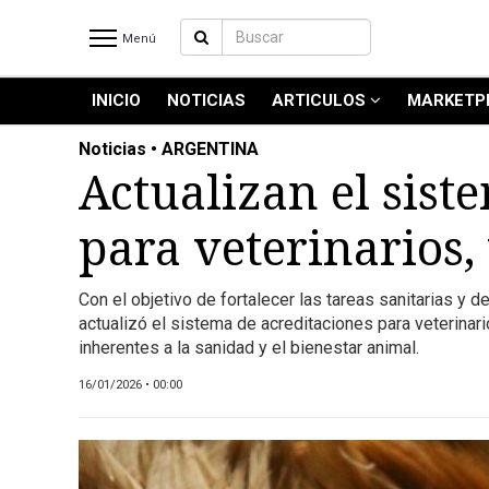
Menú
INICIO
NOTICIAS
ARTICULOS
MARKETP
INICIO
NOTICIAS RECIENTES
Noticias • ARGENTINA
NOTICIAS
Actualizan el sist
ARTICULOS
para veterinarios,
PRODUCCIÓN
PROCESO
Con el objetivo de fortalecer las tareas sanitarias y 
PRODUCTO
actualizó el sistema de acreditaciones para veterinar
NUEVOS PRODUCTOS
inherentes a la sanidad y el bienestar animal.
MARKETPLACE
16/01/2026 • 00:00
REVISTAS
REVISTAS
CATÁLOGO DE CORTES DE