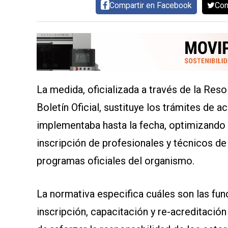
Compartir en Facebook
Com
SERVICIOS
La medida, oficializada a través de la Re
Boletín Oficial, sustituye los trámites de 
CONTÁCTENOS
implementaba hasta la fecha, optimizando 
AYUDA
TÉRMINOS
inscripción de profesionales y técnicos de 
Y
CONDICIONES
programas oficiales del organismo.
POLÍTICAS
DE
PRIVACIDAD
La normativa especifica cuáles son las func
MAPA
DEL
inscripción, capacitación y re-acreditaci
SITIO
QUIENES