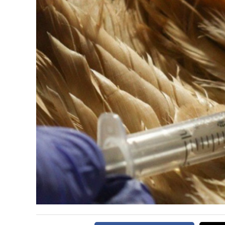
CARNE VACUNA
EVENTOS Y
CAPACITACIONES
DIRECTORIO
CALENDARIO
MEDIA KIT
TEMAS DESTACADOS
CARNE
FRIGORIFICO
VACAS
INVESTIGACIÓN
AGRO
CONCURSO
PREMIO