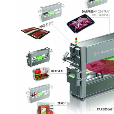
CARNE VACUNA
EVENTOS Y
CAPACITACIONES
DIRECTORIO
CALENDARIO
MEDIA KIT
SERVICIOS
CONTÁCTENOS