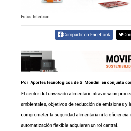
AYUDA
TÉRMINOS
Y
Fotos: Interbion
CONDICIONES
POLÍTICAS
DE
Compartir en Facebook
Com
PRIVACIDAD
MAPA
DEL
SITIO
QUIENES
SOMOS
Por: Aportes tecnológicos de G. Mondini en conjunto con
El sector del envasado alimentario atraviesa un pro
ambientales, objetivos de reducción de emisiones y l
comprometer la seguridad alimentaria ni la eficiencia 
automatización flexible adquieren un rol central.