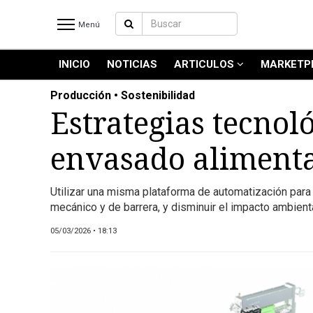
Menú
INICIO
NOTICIAS
ARTICULOS
MARKETP
INICIO
NOTICIAS RECIENTES
Producción • Sostenibilidad
NOTICIAS
Estrategias tecnoló
ARTICULOS
envasado aliment
PRODUCCIÓN
PROCESO
Utilizar una misma plataforma de automatización para 
PRODUCTO
mecánico y de barrera, y disminuir el impacto ambient
NUEVOS PRODUCTOS
05/03/2026 • 18:13
MARKETPLACE
REVISTAS
REVISTAS
CATÁLOGO DE CORTES DE