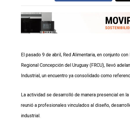
AYUDA
TÉRMINOS
Y
CONDICIONES
POLÍTICAS
DE
PRIVACIDAD
MAPA
DEL
SITIO
El pasado 9 de abril, Red Alimentaria, en conjunto co
QUIENES
SOMOS
Regional Concepción del Uruguay (FRCU), llevó adelan
Industrial, un encuentro ya consolidado como referenci
La actividad se desarrolló de manera presencial en la
reunió a profesionales vinculados al diseño, desarrol
industrial.