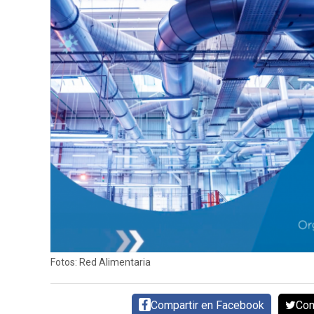
CARNE VACUNA
EVENTOS Y
CAPACITACIONES
DIRECTORIO
CALENDARIO
MEDIA KIT
SERVICIOS
Fotos: Red Alimentaria
Compartir en Facebook
Com
CONTÁCTENOS