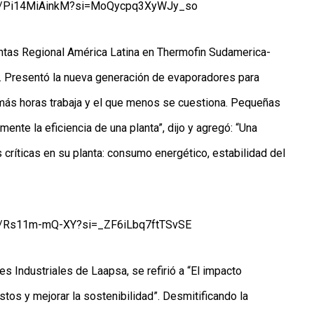
.be/Pi14MiAinkM?si=MoQycpq3XyWJy_so
Ventas Regional América Latina en Thermofin Sudamerica-
. Presentó la nueva generación de evaporadores para
 más horas trabaja y el que menos se cuestiona. Pequeñas
ente la eficiencia de una planta”, dijo y agregó: “Una
críticas en su planta: consumo energético, estabilidad del
be/Rs11m-mQ-XY?si=_ZF6iLbq7ftTSvSE
tes Industriales de Laapsa, se refirió a “El impacto
stos y mejorar la sostenibilidad”. Desmitificando la