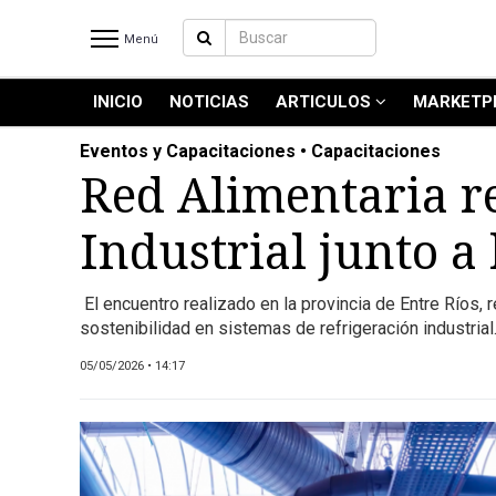
Menú
INICIO
NOTICIAS
ARTICULOS
MARKETP
INICIO
NOTICIAS RECIENTES
Eventos y Capacitaciones • Capacitaciones
NOTICIAS
Red Alimentaria re
ARTICULOS
Industrial junto 
PRODUCCIÓN
PROCESO
El encuentro realizado en la provincia de Entre Ríos, 
PRODUCTO
sostenibilidad en sistemas de refrigeración industrial
NUEVOS PRODUCTOS
05/05/2026 • 14:17
MARKETPLACE
REVISTAS
REVISTAS
CATÁLOGO DE CORTES DE