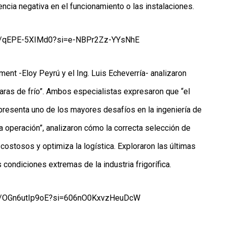
encia negativa en el funcionamiento o las instalaciones.
.be/qEPE-5XIMd0?si=e-NBPr2Zz-YYsNhE
ent -Eloy Peyrú y el Ing. Luis Echeverría- analizaron
ras de frío”. Ambos especialistas expresaron que “el
epresenta uno de los mayores desafíos en la ingeniería de
la operación”, analizaron cómo la correcta selección de
ostosos y optimiza la logística. Exploraron las últimas
condiciones extremas de la industria frigorífica.
.be/OGn6utIp9oE?si=606nO0KxvzHeuDcW