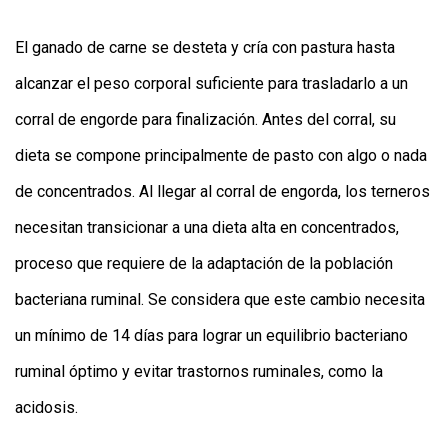
El ganado de carne se desteta y cría con pastura hasta
alcanzar el peso corporal suficiente para trasladarlo a un
corral de engorde para finalización. Antes del corral, su
dieta se compone principalmente de pasto con algo o nada
de concentrados. Al llegar al corral de engorda, los terneros
CONTÁCTENOS
AYUDA
necesitan transicionar a una dieta alta en concentrados,
TÉRMINOS
Y
proceso que requiere de la adaptación de la población
CONDICIONES
POLÍTICAS
bacteriana ruminal. Se considera que este cambio necesita
DE
PRIVACIDAD
un mínimo de 14 días para lograr un equilibrio bacteriano
MAPA
DEL
ruminal óptimo y evitar trastornos ruminales, como la
SITIO
QUIENES
acidosis.
SOMOS