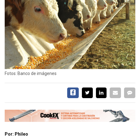
EVENTOS Y
CAPACITACIONES
DIRECTORIO
CALENDARIO
MEDIA KIT
TEMAS DESTACADOS
CARNE
FRIGORIFICO
Fotos: Banco de imágenes
VACAS
INVESTIGACIÓN
AGRO
CONCURSO
PREMIO
SERVICIOS
Por: Phileo