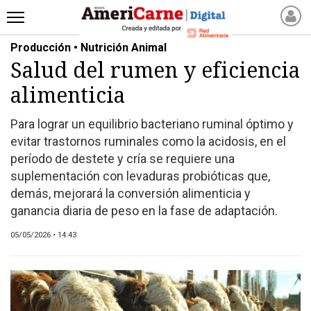
Producción • Nutrición Animal
INICIO
Salud del rumen y eficiencia
NOTICIAS RECIENTES
alimenticia
NOTICIAS
ARTICULOS
Para lograr un equilibrio bacteriano ruminal óptimo y
PRODUCCIÓN
evitar trastornos ruminales como la acidosis, en el
PROCESO
período de destete y cría se requiere una
suplementación con levaduras probióticas que,
PRODUCTO
demás, mejorará la conversión alimenticia y
NUEVOS PRODUCTOS
ganancia diaria de peso en la fase de adaptación.
MARKETPLACE
05/05/2026 • 14:43
REVISTAS
REVISTAS
CATÁLOGO DE CORTES
DE CARNE VACUNA