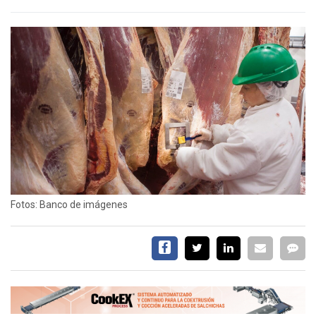
EVENTOS Y
CAPACITACIONES
DIRECTORIO
CALENDARIO
MEDIA KIT
SERVICIOS
Fotos: Banco de imágenes
CONTÁCTENOS
AYUDA
TÉRMINOS