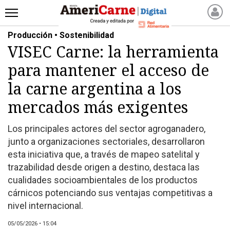
Producción • Sostenibilidad
INICIO
VISEC Carne: la herramienta
NOTICIAS RECIENTES
para mantener el acceso de
NOTICIAS
ARTICULOS
la carne argentina a los
PRODUCCIÓN
mercados más exigentes
PROCESO
Los principales actores del sector agroganadero,
PRODUCTO
junto a organizaciones sectoriales, desarrollaron
NUEVOS PRODUCTOS
esta iniciativa que, a través de mapeo satelital y
MARKETPLACE
trazabilidad desde origen a destino, destaca las
REVISTAS
cualidades socioambientales de los productos
cárnicos potenciando sus ventajas competitivas a
REVISTAS
nivel internacional.
CATÁLOGO DE CORTES
DE CARNE VACUNA
05/05/2026 • 15:04