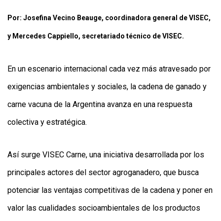
Y
CONDICIONES
Por: Josefina Vecino Beauge, coordinadora general de VISEC,
POLÍTICAS
DE
y Mercedes Cappiello, secretariado técnico de VISEC.
PRIVACIDAD
MAPA
DEL
SITIO
En un escenario internacional cada vez más atravesado por
QUIENES
SOMOS
exigencias ambientales y sociales, la cadena de ganado y
carne vacuna de la Argentina avanza en una respuesta
colectiva y estratégica.
Así surge VISEC Carne, una iniciativa desarrollada por los
principales actores del sector agroganadero, que busca
potenciar las ventajas competitivas de la cadena y poner en
valor las cualidades socioambientales de los productos