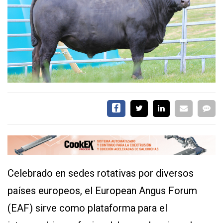
EVENTOS Y
CAPACITACIONES
DIRECTORIO
CALENDARIO
MEDIA KIT
TEMAS DESTACADOS
CARNE
FRIGORIFICO
VACAS
INVESTIGACIÓN
AGRO
Celebrado en sedes rotativas por diversos
CONCURSO
PREMIO
países europeos, el European Angus Forum
(EAF) sirve como plataforma para el
SERVICIOS