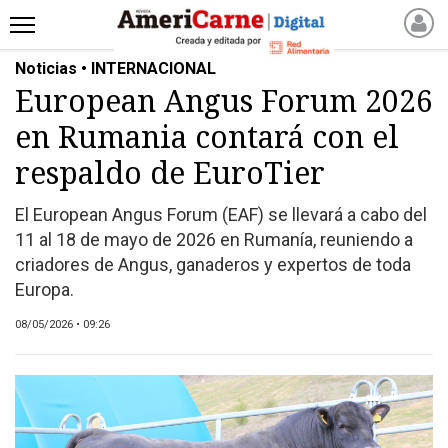
Noticias • INTERNACIONAL
INICIO
European Angus Forum 2026
NOTICIAS RECIENTES
en Rumania contará con el
NOTICIAS
ARTICULOS
respaldo de EuroTier
PRODUCCIÓN
El European Angus Forum (EAF) se llevará a cabo del
PROCESO
11 al 18 de mayo de 2026 en Rumanía, reuniendo a
PRODUCTO
criadores de Angus, ganaderos y expertos de toda
NUEVOS PRODUCTOS
Europa.
MARKETPLACE
08/05/2026 • 09:26
REVISTAS
REVISTAS
CATÁLOGO DE CORTES
DE CARNE VACUNA