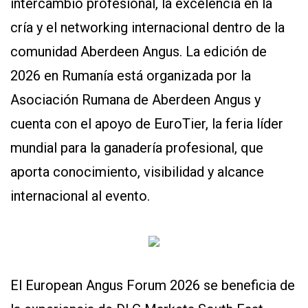
intercambio profesional, la excelencia en la
cría y el networking internacional dentro de la
comunidad Aberdeen Angus. La edición de
2026 en Rumanía está organizada por la
Asociación Rumana de Aberdeen Angus y
cuenta con el apoyo de EuroTier, la feria líder
CONTÁCTENOS
mundial para la ganadería profesional, que
AYUDA
TÉRMINOS
aporta conocimiento, visibilidad y alcance
Y
CONDICIONES
internacional al evento.
POLÍTICAS
DE
PRIVACIDAD
MAPA
DEL
SITIO
QUIENES
El European Angus Forum 2026 se beneficia de
SOMOS