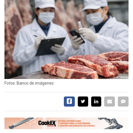
EVENTOS Y
CAPACITACIONES
DIRECTORIO
CALENDARIO
MEDIA KIT
TEMAS DESTACADOS
CARNE
FRIGORIFICO
VACAS
Fotos: Banco de imágenes
INVESTIGACIÓN
AGRO
CONCURSO
PREMIO
SERVICIOS