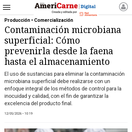
Producción • Comercialización
INICIO
Contaminación microbiana
NOTICIAS RECIENTES
superficial: Cómo
NOTICIAS
ARTICULOS
prevenirla desde la faena
PRODUCCIÓN
hasta el almacenamiento
PROCESO
El uso de sustancias para eliminar la contaminación
PRODUCTO
microbiana superficial debe realizarse con un
NUEVOS PRODUCTOS
enfoque integral de los métodos de control para la
MARKETPLACE
inocuidad y calidad, con el fin de garantizar la
REVISTAS
excelencia del producto final.
REVISTAS
12/05/2026 • 10:19
CATÁLOGO DE CORTES
DE CARNE VACUNA