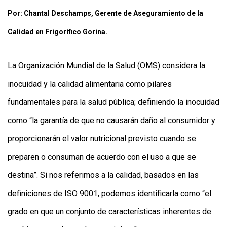
Por: Chantal Deschamps, Gerente de Aseguramiento de la
Calidad en Frigorífico Gorina.
La Organización Mundial de la Salud (OMS) considera la
inocuidad y la calidad alimentaria como pilares
CONTÁCTENOS
fundamentales para la salud pública; definiendo la inocuidad
AYUDA
TÉRMINOS
como “la garantía de que no causarán daño al consumidor y
Y
CONDICIONES
proporcionarán el valor nutricional previsto cuando se
POLÍTICAS
DE
preparen o consuman de acuerdo con el uso a que se
PRIVACIDAD
MAPA
destina”. Si nos referimos a la calidad, basados en las
DEL
SITIO
definiciones de ISO 9001, podemos identificarla como “el
QUIENES
SOMOS
grado en que un conjunto de características inherentes de