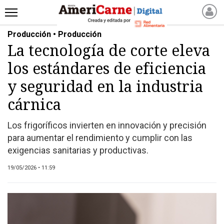
Producción • Producción
INICIO
La tecnología de corte eleva
NOTICIAS RECIENTES
los estándares de eficiencia
NOTICIAS
ARTICULOS
y seguridad en la industria
PRODUCCIÓN
cárnica
PROCESO
Los frigoríficos invierten en innovación y precisión
PRODUCTO
para aumentar el rendimiento y cumplir con las
NUEVOS PRODUCTOS
exigencias sanitarias y productivas.
MARKETPLACE
19/05/2026 • 11:59
REVISTAS
REVISTAS
CATÁLOGO DE CORTES
DE CARNE VACUNA