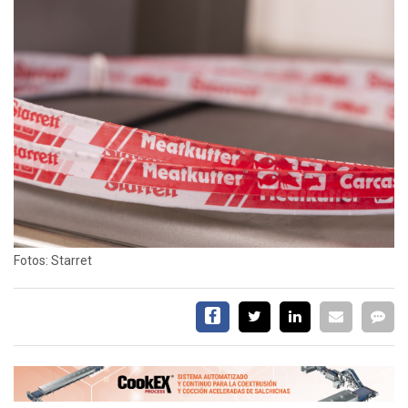
EVENTOS Y
CAPACITACIONES
DIRECTORIO
CALENDARIO
MEDIA KIT
SERVICIOS
Fotos: Starret
CONTÁCTENOS
AYUDA
TÉRMINOS