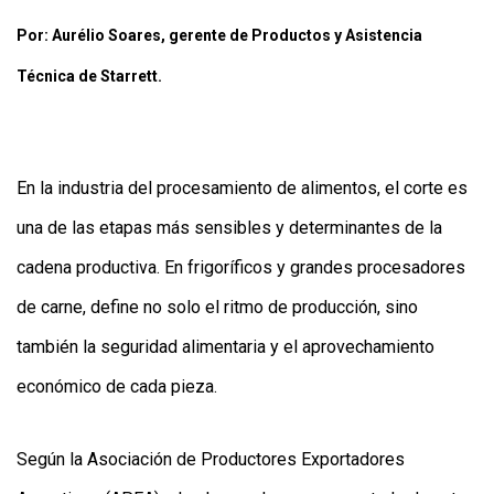
Y
CONDICIONES
Por: Aurélio Soares, gerente de Productos y Asistencia
POLÍTICAS
DE
Técnica de Starrett.
PRIVACIDAD
MAPA
DEL
SITIO
QUIENES
En la industria del procesamiento de alimentos, el corte es
SOMOS
una de las etapas más sensibles y determinantes de la
cadena productiva. En frigoríficos y grandes procesadores
de carne, define no solo el ritmo de producción, sino
también la seguridad alimentaria y el aprovechamiento
económico de cada pieza.
Según la Asociación de Productores Exportadores