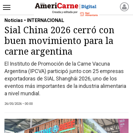
Noticias • INTERNACIONAL
INICIO
Sial China 2026 cerró con
NOTICIAS RECIENTES
buen movimiento para la
NOTICIAS
ARTICULOS
carne argentina
PRODUCCIÓN
El Instituto de Promoción de la Carne Vacuna
PROCESO
Argentina (IPCVA) participó junto con 25 empresas
PRODUCTO
exportadoras de SIAL Shanghái 2026, uno de los
NUEVOS PRODUCTOS
eventos más importantes de la industria alimentaria
a nivel mundial.
MARKETPLACE
REVISTAS
26/05/2026 • 00:00
REVISTAS
CATÁLOGO DE CORTES
DE CARNE VACUNA