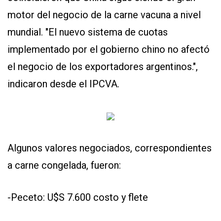
motor del negocio de la carne vacuna a nivel
mundial. "El nuevo sistema de cuotas
implementado por el gobierno chino no afectó
el negocio de los exportadores argentinos.",
indicaron desde el IPCVA.
CONTÁCTENOS
AYUDA
TÉRMINOS
Y
CONDICIONES
POLÍTICAS
Algunos valores negociados, correspondientes
DE
PRIVACIDAD
a carne congelada, fueron:
MAPA
DEL
SITIO
-Peceto: U$S 7.600 costo y flete
QUIENES
SOMOS