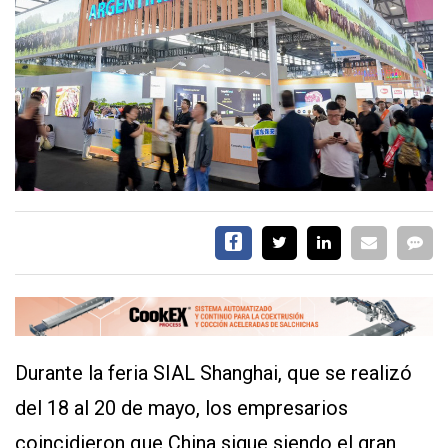
EVENTOS Y
CAPACITACIONES
DIRECTORIO
CALENDARIO
MEDIA KIT
TEMAS DESTACADOS
CARNE
FRIGORIFICO
VACAS
INVESTIGACIÓN
AGRO
CONCURSO
Durante la feria SIAL Shanghai, que se realizó
PREMIO
del 18 al 20 de mayo, los empresarios
SERVICIOS
coincidieron que China sigue siendo el gran