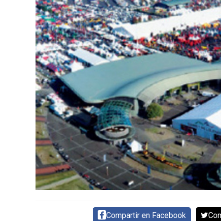
CARNE VACUNA
EVENTOS Y
CAPACITACIONES
DIRECTORIO
CALENDARIO
MEDIA KIT
TEMAS DESTACADOS
CARNE
FRIGORIFICO
VACAS
INVESTIGACIÓN
AGRO
CONCURSO
PREMIO
Compartir en Facebook
Com