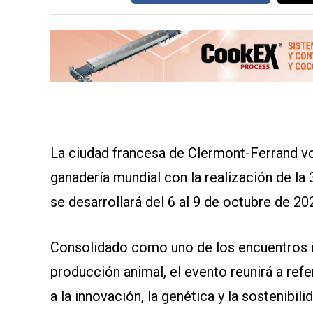
SERVICIOS
La ciudad francesa de Clermont-Ferrand vol
CONTÁCTENOS
ganadería mundial con la realización de 
AYUDA
TÉRMINOS
se desarrollará del 6 al 9 de octubre de 20
Y
CONDICIONES
POLÍTICAS
DE
Consolidado como uno de los encuentros i
PRIVACIDAD
MAPA
producción animal, el evento reunirá a ref
DEL
SITIO
a la innovación, la genética y la sostenibili
QUIENES