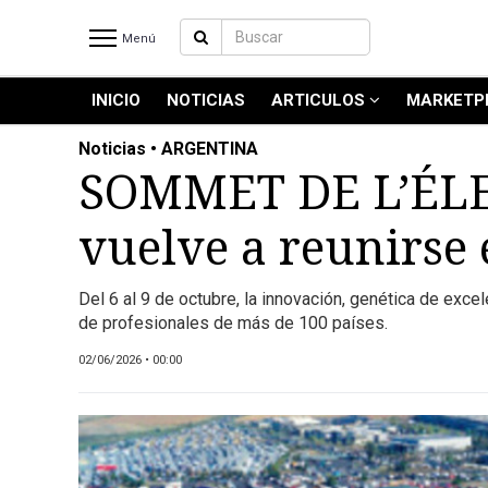
Menú
INICIO
NOTICIAS
ARTICULOS
MARKETP
INICIO
NOTICIAS RECIENTES
Noticias • ARGENTINA
NOTICIAS
SOMMET DE L’ÉLEV
ARTICULOS
vuelve a reunirse
PRODUCCIÓN
PROCESO
Del 6 al 9 de octubre, la innovación, genética de exce
PRODUCTO
de profesionales de más de 100 países.
NUEVOS PRODUCTOS
02/06/2026 • 00:00
MARKETPLACE
REVISTAS
REVISTAS
CATÁLOGO DE CORTES DE