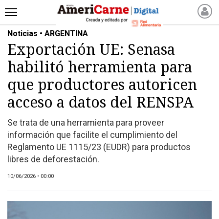
Noticias • ARGENTINA
INICIO
Exportación UE: Senasa
NOTICIAS RECIENTES
habilitó herramienta para
NOTICIAS
ARTICULOS
que productores autoricen
PRODUCCIÓN
acceso a datos del RENSPA
PROCESO
Se trata de una herramienta para proveer
PRODUCTO
información que facilite el cumplimiento del
NUEVOS PRODUCTOS
Reglamento UE 1115/23 (EUDR) para productos
MARKETPLACE
libres de deforestación.
REVISTAS
10/06/2026 • 00:00
REVISTAS
CATÁLOGO DE CORTES
DE CARNE VACUNA