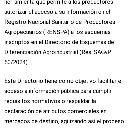
herramienta que permite a los productores
autorizar el acceso a su información en el
Registro Nacional Sanitario de Productores
Agropecuarios (RENSPA) a los esquemas
inscriptos en el Directorio de Esquemas de
Diferenciación Agroindustrial (Res. SAGyP
CONTÁCTENOS
50/2024)
AYUDA
TÉRMINOS
Y
CONDICIONES
Este Directorio tiene como objetivo facilitar el
POLÍTICAS
DE
acceso a información pública para cumplir
PRIVACIDAD
MAPA
requisitos normativos o respaldar la
DEL
SITIO
declaración de atributos comerciales en
QUIENES
SOMOS
mercados de destino, agilizando así el proceso