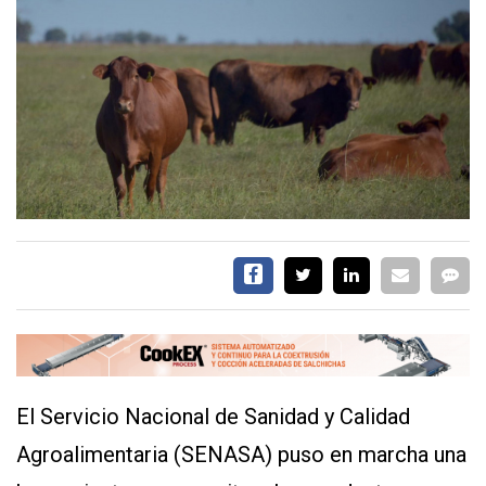
EVENTOS Y
CAPACITACIONES
DIRECTORIO
CALENDARIO
MEDIA KIT
TEMAS DESTACADOS
CARNE
FRIGORIFICO
VACAS
INVESTIGACIÓN
AGRO
CONCURSO
PREMIO
El Servicio Nacional de Sanidad y Calidad
Agroalimentaria (SENASA) puso en marcha una
SERVICIOS