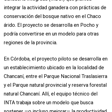
integrar la actividad ganadera con prácticas de
conservación del bosque nativo en el Chaco
árido. El proyecto se desarrolla en Pocho y
podría convertirse en un modelo para otras
regiones de la provincia.
CONTÁCTENOS
AYUDA
En Córdoba, el proyecto piloto se desarrolla en
TÉRMINOS
Y
un establecimiento ubicado en la localidad de
CONDICIONES
POLÍTICAS
Chancaní, entre el Parque Nacional Traslasierra
DE
PRIVACIDAD
y el Parque natural provincial y reserva forestal
MAPA
DEL
natural Chancaní. Allí, el equipo técnico del
SITIO
QUIENES
INTA trabaja sobre un modelo que busca
SOMOS
sostener —o incluso mejorar— la productividad