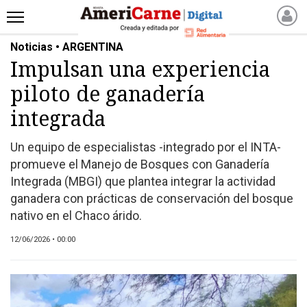
Noticias • ARGENTINA
INICIO
Impulsan una experiencia
NOTICIAS RECIENTES
piloto de ganadería
NOTICIAS
ARTICULOS
integrada
PRODUCCIÓN
Un equipo de especialistas -integrado por el INTA-
PROCESO
promueve el Manejo de Bosques con Ganadería
PRODUCTO
Integrada (MBGI) que plantea integrar la actividad
NUEVOS PRODUCTOS
ganadera con prácticas de conservación del bosque
nativo en el Chaco árido.
MARKETPLACE
REVISTAS
12/06/2026 • 00:00
REVISTAS
CATÁLOGO DE CORTES
DE CARNE VACUNA