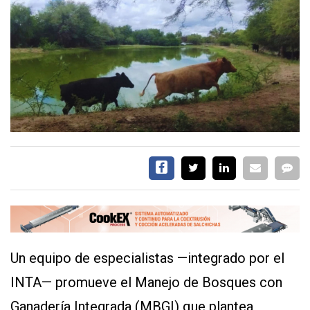
EVENTOS Y
CAPACITACIONES
DIRECTORIO
CALENDARIO
MEDIA KIT
TEMAS DESTACADOS
CARNE
FRIGORIFICO
VACAS
INVESTIGACIÓN
AGRO
CONCURSO
Un equipo de especialistas —integrado por el
PREMIO
INTA— promueve el Manejo de Bosques con
SERVICIOS
Ganadería Integrada (MBGI) que plantea